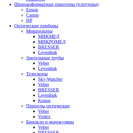
Широкоформатные принтеры (плоттеры)
Epson
Canon
HP
Оптические приборы
Микроскопы
МИКМЕД
МИКРОМЕД
BRESSER
Levenhuk
Зрительные трубы
Veber
Levenhuk
Телескопы
Sky-Watcher
Veber
BRESSER
Levenhuk
Konus
Прицелы оптические
Veber
Vortex
Бинокли и монокуляры
Veber
BRESSER