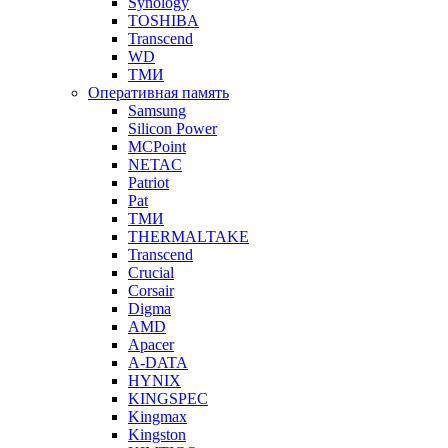
Synology
TOSHIBA
Transcend
WD
ТМИ
Оперативная память
Samsung
Silicon Power
MCPoint
NETAC
Patriot
Pat
ТМИ
THERMALTAKE
Transcend
Crucial
Corsair
Digma
AMD
Apacer
A-DATA
HYNIX
KINGSPEC
Kingmax
Kingston