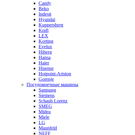
Candy
Beko
Indesit
Hyundai
Kuppersberg
Kraft
LEX
Korting
Evelux
Hiberg
Hansa
Haier
Hisense
Hotpoint-Ariston
Gorenje
Посудомоечные машины
Samsung
Siemens
Schaub Lorenz
SMEG
Midea
Miele
LG
Maunfeld
NEFF