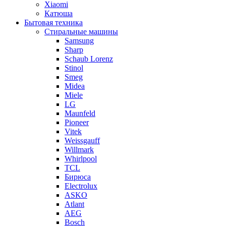
Xiaomi
Катюша
Бытовая техника
Стиральные машины
Samsung
Sharp
Schaub Lorenz
Stinol
Smeg
Midea
Miele
LG
Maunfeld
Pioneer
Vitek
Weissgauff
Willmark
Whirlpool
TCL
Бирюса
Electrolux
ASKO
Atlant
AEG
Bosch