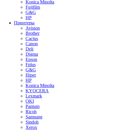
Konica Minolta
Fujifilm
G&G
HP
Принтеры
Avision
Brother
Cactus
Canon
Deli
Digma
Epson
Fplus
G&G
Hiper
HP
Konica Minolta
KYOCERA
Lexmark
OKI
Pantum
Ricoh
Samsung
Sindoh
Xerox