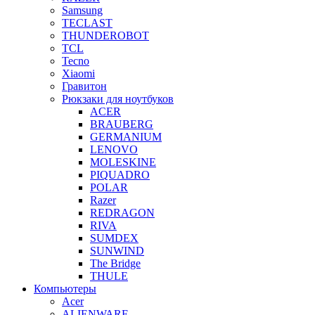
Samsung
TECLAST
THUNDEROBOT
TCL
Tecno
Xiaomi
Гравитон
Рюкзаки для ноутбуков
ACER
BRAUBERG
GERMANIUM
LENOVO
MOLESKINE
PIQUADRO
POLAR
Razer
REDRAGON
RIVA
SUMDEX
SUNWIND
The Bridge
THULE
Компьютеры
Acer
ALIENWARE