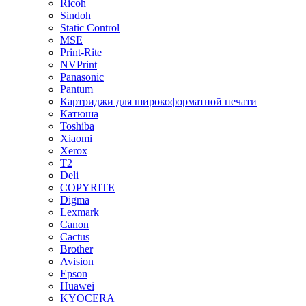
Ricoh
Sindoh
Static Control
MSE
Print-Rite
NVPrint
Panasonic
Pantum
Картриджи для широкоформатной печати
Катюша
Toshiba
Xiaomi
Xerox
T2
Deli
COPYRITE
Digma
Lexmark
Canon
Cactus
Brother
Avision
Epson
Huawei
KYOCERA