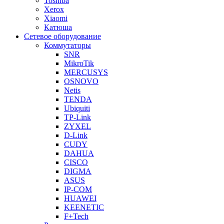
Toshiba
Xerox
Xiaomi
Катюша
Сетевое оборудование
Коммутаторы
SNR
MikroTik
MERCUSYS
OSNOVO
Netis
TENDA
Ubiquiti
TP-Link
ZYXEL
D-Link
CUDY
DAHUA
CISCO
DIGMA
ASUS
IP-COM
HUAWEI
KEENETIC
F+Tech