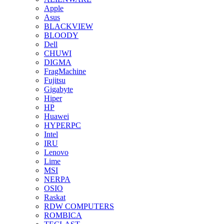
Apple
Asus
BLACKVIEW
BLOODY
Dell
CHUWI
DIGMA
FragMachine
Fujitsu
Gigabyte
Hiper
HP
Huawei
HYPERPC
Intel
IRU
Lenovo
Lime
MSI
NERPA
OSIO
Raskat
RDW COMPUTERS
ROMBICA