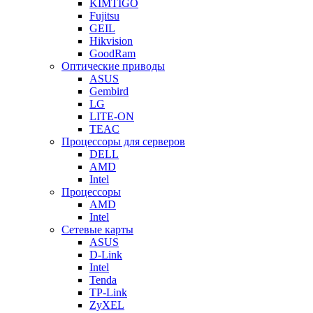
KIMTIGO
Fujitsu
GEIL
Hikvision
GoodRam
Оптические приводы
ASUS
Gembird
LG
LITE-ON
TEAC
Процессоры для серверов
DELL
AMD
Intel
Процессоры
AMD
Intel
Сетевые карты
ASUS
D-Link
Intel
Tenda
TP-Link
ZyXEL