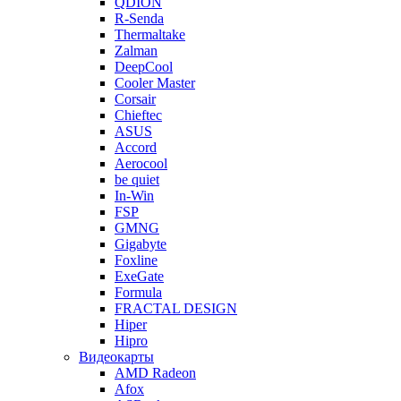
QDION
R-Senda
Thermaltake
Zalman
DeepCool
Cooler Master
Corsair
Chieftec
ASUS
Accord
Aerocool
be quiet
In-Win
FSP
GMNG
Gigabyte
Foxline
ExeGate
Formula
FRACTAL DESIGN
Hiper
Hipro
Видеокарты
AMD Radeon
Afox