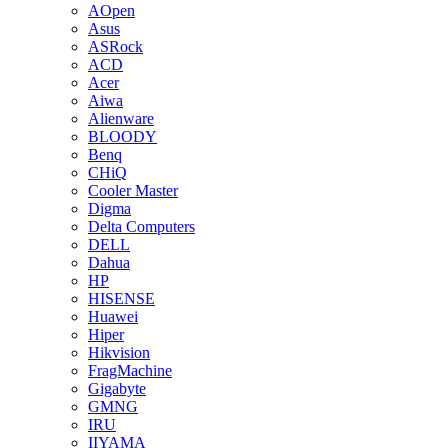
AOpen
Asus
ASRock
ACD
Acer
Aiwa
Alienware
BLOODY
Benq
CHiQ
Cooler Master
Digma
Delta Computers
DELL
Dahua
HP
HISENSE
Huawei
Hiper
Hikvision
FragMachine
Gigabyte
GMNG
IRU
IIYAMA