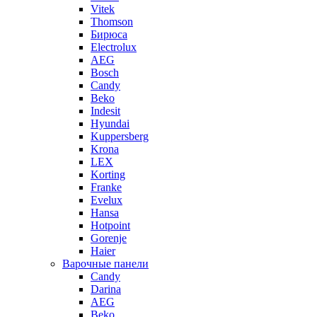
Vitek
Thomson
Бирюса
Electrolux
AEG
Bosch
Candy
Beko
Indesit
Hyundai
Kuppersberg
Krona
LEX
Korting
Franke
Evelux
Hansa
Hotpoint
Gorenje
Haier
Варочные панели
Candy
Darina
AEG
Beko