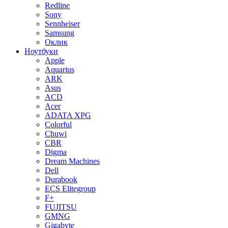
Redline
Sony
Sennheiser
Samsung
Оклик
Ноутбуки
Apple
Aquarius
ARK
Asus
ACD
Acer
ADATA XPG
Colorful
Chuwi
CBR
Digma
Dream Machines
Dell
Durabook
ECS Elitegroup
F+
FUJITSU
GMNG
Gigabyte