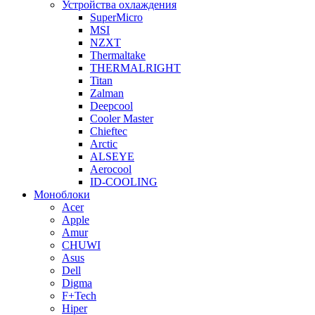
Устройства охлаждения
SuperMicro
MSI
NZXT
Thermaltake
THERMALRIGHT
Titan
Zalman
Deepcool
Cooler Master
Chieftec
Arctic
ALSEYE
Aerocool
ID-COOLING
Моноблоки
Acer
Apple
Amur
CHUWI
Asus
Dell
Digma
F+Tech
Hiper