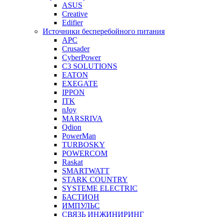
ASUS
Creative
Edifier
Источники бесперебойного питания
APC
Crusader
CyberPower
C3 SOLUTIONS
EATON
EXEGATE
IPPON
ITK
nJoy
MARSRIVA
Qdion
PowerMan
TURBOSKY
POWERCOM
Raskat
SMARTWATT
STARK COUNTRY
SYSTEME ELECTRIC
БАСТИОН
ИМПУЛЬС
СВЯЗЬ ИНЖИНИРИНГ