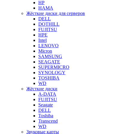
HP
HAMA
Жёсткие диски для серверов
DELL
DOTHILL
FUJITSU
HPE
Intel
LENOVO
Micron
SAMSUNG
SEAGATE
SUPERMICRO
SYNOLOGY
TOSHIBA
WD
Жёсткие диски
A-DATA
FUJITSU
Seagate
DELL
Toshiba
Transcend
WD
Звуковые карты