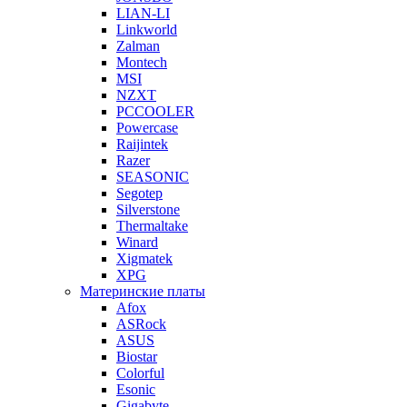
LIAN-LI
Linkworld
Zalman
Montech
MSI
NZXT
PCCOOLER
Powercase
Raijintek
Razer
SEASONIC
Segotep
Silverstone
Thermaltake
Winard
Xigmatek
XPG
Материнские платы
Afox
ASRock
ASUS
Biostar
Colorful
Esonic
Gigabyte