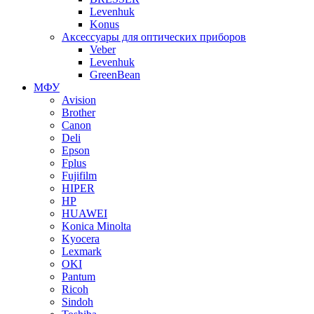
Levenhuk
Konus
Аксессуары для оптических приборов
Veber
Levenhuk
GreenBean
МФУ
Avision
Brother
Canon
Deli
Epson
Fplus
Fujifilm
HIPER
HP
HUAWEI
Konica Minolta
Kyocera
Lexmark
OKI
Pantum
Ricoh
Sindoh