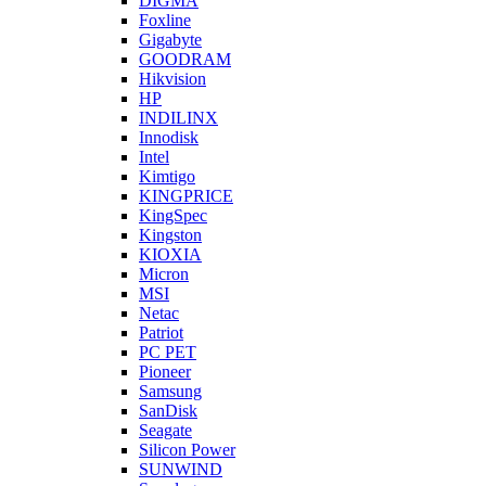
DIGMA
Foxline
Gigabyte
GOODRAM
Hikvision
HP
INDILINX
Innodisk
Intel
Kimtigo
KINGPRICE
KingSpec
Kingston
KIOXIA
Micron
MSI
Netac
Patriot
PC PET
Pioneer
Samsung
SanDisk
Seagate
Silicon Power
SUNWIND