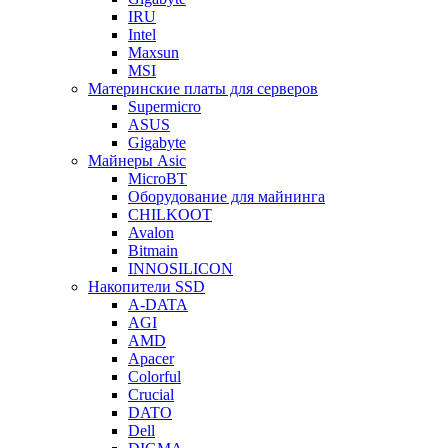
IRU
Intel
Maxsun
MSI
Материнские платы для серверов
Supermicro
ASUS
Gigabyte
Майнеры Asic
MicroBT
Оборудование для майнинга
CHILKOOT
Avalon
Bitmain
INNOSILICON
Накопители SSD
A-DATA
AGI
AMD
Apacer
Colorful
Crucial
DATO
Dell