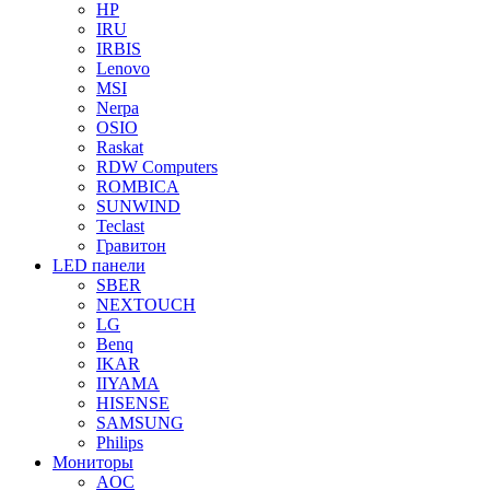
HP
IRU
IRBIS
Lenovo
MSI
Nerpa
OSIO
Raskat
RDW Computers
ROMBICA
SUNWIND
Teclast
Гравитон
LED панели
SBER
NEXTOUCH
LG
Benq
IKAR
IIYAMA
HISENSE
SAMSUNG
Philips
Мониторы
AOC