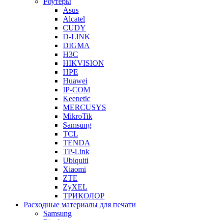
Роутеры
Asus
Alcatel
CUDY
D-LINK
DIGMA
H3C
HIKVISION
HPE
Huawei
IP-COM
Keenetic
MERCUSYS
MikroTik
Samsung
TCL
TENDA
TP-Link
Ubiquiti
Xiaomi
ZTE
ZyXEL
ТРИКОЛОР
Расходные материалы для печати
Samsung