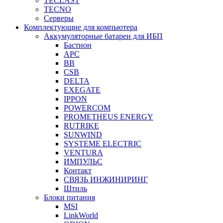
TECLAST
TECNO
Серверы
Комплектующие для компьютера
Аккумуляторные батареи для ИБП
Бастион
APC
BB
CSB
DELTA
EXEGATE
IPPON
POWERCOM
PROMETHEUS ENERGY
RUTRIKE
SUNWIND
SYSTEME ELECTRIC
VENTURA
ИМПУЛЬС
Контакт
СВЯЗЬ ИНЖИНИРИНГ
Штиль
Блоки питания
MSI
LinkWorld