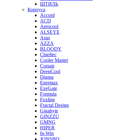
ШТИЛЬ
Корпуса
Accord
ACD
Aerocool
ALSEYE
Asus
AZZA
BLOODY
Chieftec
Cooler Master
Corsair
DeepCool
Digma
Enermax
ExeGate
Formula
Foxline
Fractal Design
Gigabyte
GINZZU
GMNG
HIPER
In-Win
JONSBO