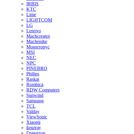
IRBIS
KTC
Lime
LIGHTCOM
LG
Lenovo
Machcreator
Machenike
Мониторус
MSI
NEC
NPC
PINEBRO
Philips
Raskat
Rombica
RDW Computers
Sunwind
Samsung
TCL
Valday
ViewSonic
Xiaomi
Бештау
Гравитон