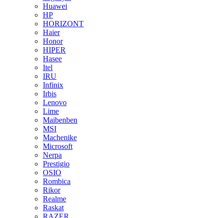
Huawei
HP
HORIZONT
Haier
Honor
HIPER
Hasee
Itel
IRU
Infinix
Irbis
Lenovo
Lime
Maibenben
MSI
Machenike
Microsoft
Nerpa
Prestigio
OSIO
Rombica
Rikor
Realme
Raskat
RAZER