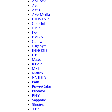
ASRock
Acer
Asus
AVerMedia
BIOSTAR
Colorful
CBR
Dell
EVGA
Gainward
Gigabyte
INNO3D
HP
Maxsun
KFA2
MSI
Matrox
NVIDIA
Palit
PowerColor
Predator
PNY
Sapphire
Sinotex
XFX