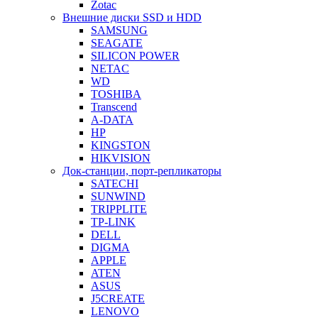
Zotac
Внешние диски SSD и HDD
SAMSUNG
SEAGATE
SILICON POWER
NETAC
WD
TOSHIBA
Transcend
A-DATA
HP
KINGSTON
HIKVISION
Док-станции, порт-репликаторы
SATECHI
SUNWIND
TRIPPLITE
TP-LINK
DELL
DIGMA
APPLE
ATEN
ASUS
J5CREATE
LENOVO