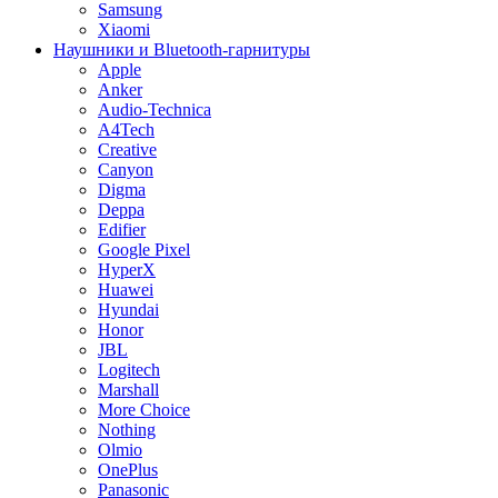
Samsung
Xiaomi
Наушники и Bluetooth-гарнитуры
Apple
Anker
Audio-Technica
A4Tech
Creative
Canyon
Digma
Deppa
Edifier
Google Pixel
HyperX
Huawei
Hyundai
Honor
JBL
Logitech
Marshall
More Choice
Nothing
Olmio
OnePlus
Panasonic