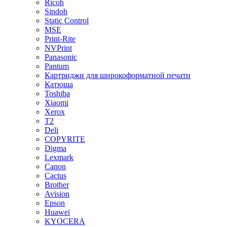
Ricoh
Sindoh
Static Control
MSE
Print-Rite
NVPrint
Panasonic
Pantum
Картриджи для широкоформатной печати
Катюша
Toshiba
Xiaomi
Xerox
T2
Deli
COPYRITE
Digma
Lexmark
Canon
Cactus
Brother
Avision
Epson
Huawei
KYOCERA