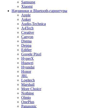
Samsung
Xiaomi
Наушники и Bluetooth-гарнитуры
Apple
Anker
Audio-Technica
A4Tech
Creative
Canyon
Digma
Deppa
Edifier
Google Pixel
HyperX
Huawei
Hyundai
Honor
JBL
Logitech
Marshall
More Choice
Nothing
Olmio
OnePlus
Panasonic