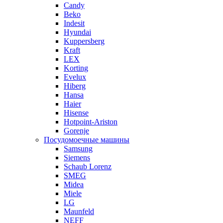
Candy
Beko
Indesit
Hyundai
Kuppersberg
Kraft
LEX
Korting
Evelux
Hiberg
Hansa
Haier
Hisense
Hotpoint-Ariston
Gorenje
Посудомоечные машины
Samsung
Siemens
Schaub Lorenz
SMEG
Midea
Miele
LG
Maunfeld
NEFF