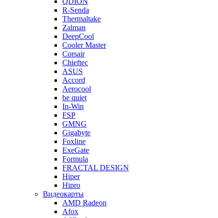
QDION
R-Senda
Thermaltake
Zalman
DeepCool
Cooler Master
Corsair
Chieftec
ASUS
Accord
Aerocool
be quiet
In-Win
FSP
GMNG
Gigabyte
Foxline
ExeGate
Formula
FRACTAL DESIGN
Hiper
Hipro
Видеокарты
AMD Radeon
Afox