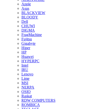
Apple
Asus
BLACKVIEW
BLOODY
Dell
CHUWI
DIGMA
FragMachine
Fujitsu
Gigabyte
Hiper
HP
Huawei
HYPERPC
Intel
IRU
Lenovo
Lime
MSI
NERPA
OSIO
Raskat
RDW COMPUTERS
ROMBICA