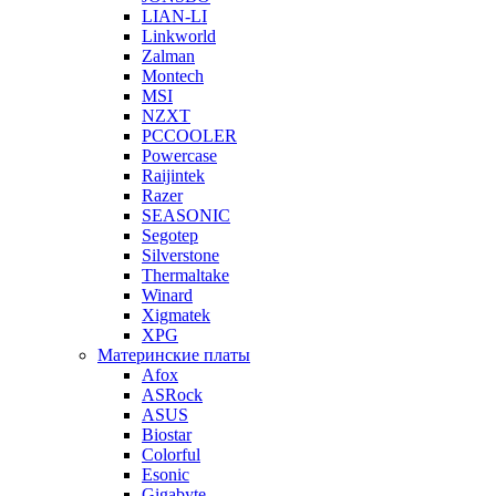
LIAN-LI
Linkworld
Zalman
Montech
MSI
NZXT
PCCOOLER
Powercase
Raijintek
Razer
SEASONIC
Segotep
Silverstone
Thermaltake
Winard
Xigmatek
XPG
Материнские платы
Afox
ASRock
ASUS
Biostar
Colorful
Esonic
Gigabyte