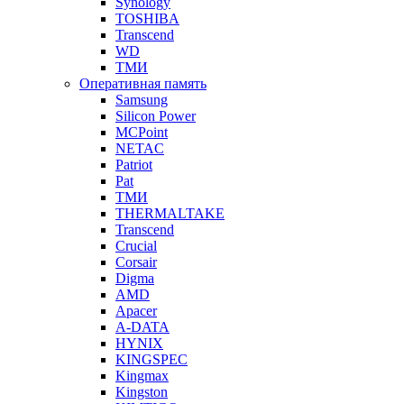
Synology
TOSHIBA
Transcend
WD
ТМИ
Оперативная память
Samsung
Silicon Power
MCPoint
NETAC
Patriot
Pat
ТМИ
THERMALTAKE
Transcend
Crucial
Corsair
Digma
AMD
Apacer
A-DATA
HYNIX
KINGSPEC
Kingmax
Kingston