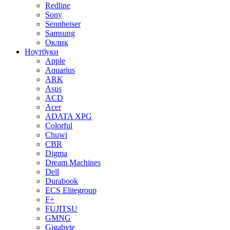
Redline
Sony
Sennheiser
Samsung
Оклик
Ноутбуки
Apple
Aquarius
ARK
Asus
ACD
Acer
ADATA XPG
Colorful
Chuwi
CBR
Digma
Dream Machines
Dell
Durabook
ECS Elitegroup
F+
FUJITSU
GMNG
Gigabyte