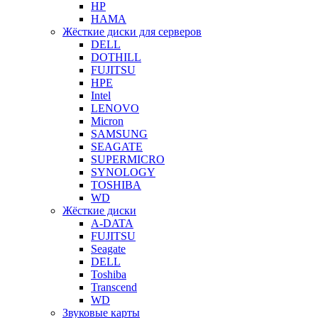
HP
HAMA
Жёсткие диски для серверов
DELL
DOTHILL
FUJITSU
HPE
Intel
LENOVO
Micron
SAMSUNG
SEAGATE
SUPERMICRO
SYNOLOGY
TOSHIBA
WD
Жёсткие диски
A-DATA
FUJITSU
Seagate
DELL
Toshiba
Transcend
WD
Звуковые карты