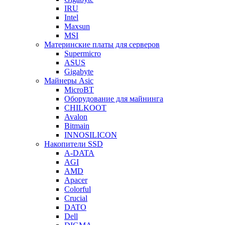
IRU
Intel
Maxsun
MSI
Материнские платы для серверов
Supermicro
ASUS
Gigabyte
Майнеры Asic
MicroBT
Оборудование для майнинга
CHILKOOT
Avalon
Bitmain
INNOSILICON
Накопители SSD
A-DATA
AGI
AMD
Apacer
Colorful
Crucial
DATO
Dell