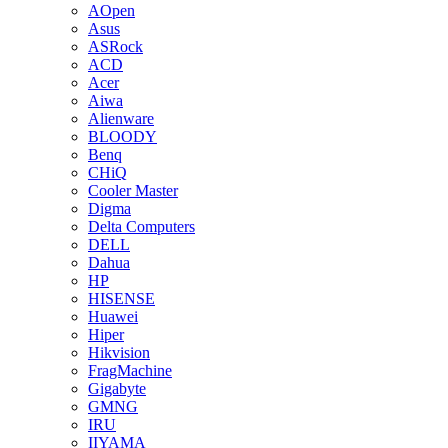
AOpen
Asus
ASRock
ACD
Acer
Aiwa
Alienware
BLOODY
Benq
CHiQ
Cooler Master
Digma
Delta Computers
DELL
Dahua
HP
HISENSE
Huawei
Hiper
Hikvision
FragMachine
Gigabyte
GMNG
IRU
IIYAMA