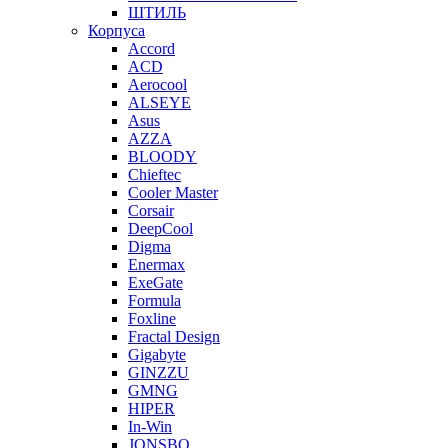
ШТИЛЬ
Корпуса
Accord
ACD
Aerocool
ALSEYE
Asus
AZZA
BLOODY
Chieftec
Cooler Master
Corsair
DeepCool
Digma
Enermax
ExeGate
Formula
Foxline
Fractal Design
Gigabyte
GINZZU
GMNG
HIPER
In-Win
JONSBO