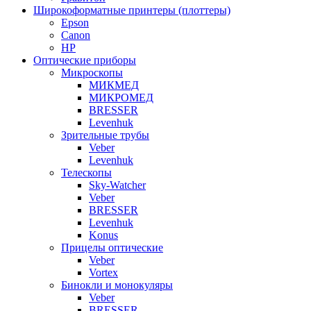
Широкоформатные принтеры (плоттеры)
Epson
Canon
HP
Оптические приборы
Микроскопы
МИКМЕД
МИКРОМЕД
BRESSER
Levenhuk
Зрительные трубы
Veber
Levenhuk
Телескопы
Sky-Watcher
Veber
BRESSER
Levenhuk
Konus
Прицелы оптические
Veber
Vortex
Бинокли и монокуляры
Veber
BRESSER