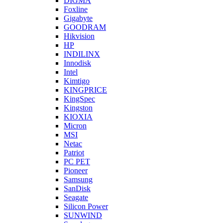
DIGMA
Foxline
Gigabyte
GOODRAM
Hikvision
HP
INDILINX
Innodisk
Intel
Kimtigo
KINGPRICE
KingSpec
Kingston
KIOXIA
Micron
MSI
Netac
Patriot
PC PET
Pioneer
Samsung
SanDisk
Seagate
Silicon Power
SUNWIND