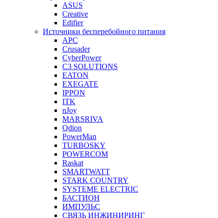
ASUS
Creative
Edifier
Источники бесперебойного питания
APC
Crusader
CyberPower
C3 SOLUTIONS
EATON
EXEGATE
IPPON
ITK
nJoy
MARSRIVA
Qdion
PowerMan
TURBOSKY
POWERCOM
Raskat
SMARTWATT
STARK COUNTRY
SYSTEME ELECTRIC
БАСТИОН
ИМПУЛЬС
СВЯЗЬ ИНЖИНИРИНГ