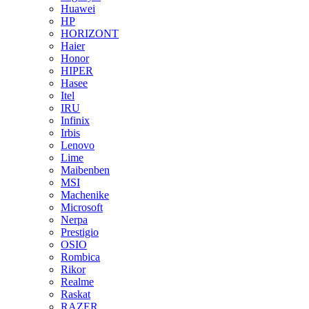
Huawei
HP
HORIZONT
Haier
Honor
HIPER
Hasee
Itel
IRU
Infinix
Irbis
Lenovo
Lime
Maibenben
MSI
Machenike
Microsoft
Nerpa
Prestigio
OSIO
Rombica
Rikor
Realme
Raskat
RAZER