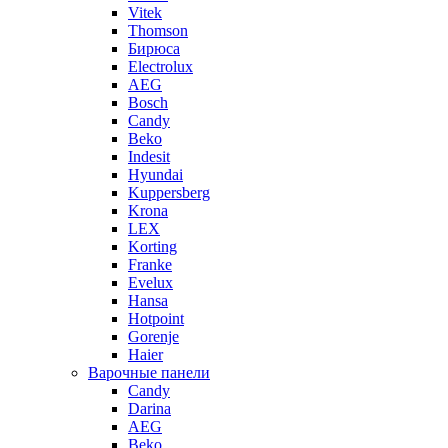
Vitek
Thomson
Бирюса
Electrolux
AEG
Bosch
Candy
Beko
Indesit
Hyundai
Kuppersberg
Krona
LEX
Korting
Franke
Evelux
Hansa
Hotpoint
Gorenje
Haier
Варочные панели
Candy
Darina
AEG
Beko