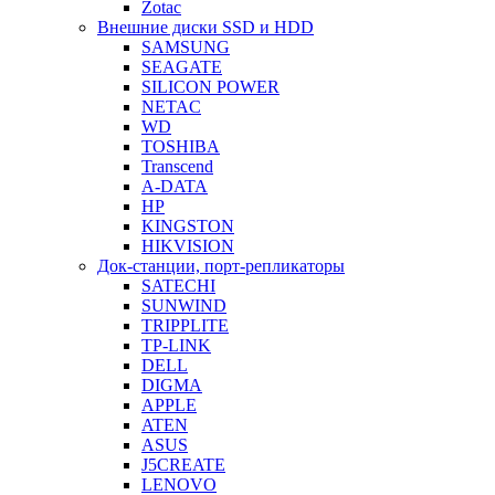
Zotac
Внешние диски SSD и HDD
SAMSUNG
SEAGATE
SILICON POWER
NETAC
WD
TOSHIBA
Transcend
A-DATA
HP
KINGSTON
HIKVISION
Док-станции, порт-репликаторы
SATECHI
SUNWIND
TRIPPLITE
TP-LINK
DELL
DIGMA
APPLE
ATEN
ASUS
J5CREATE
LENOVO