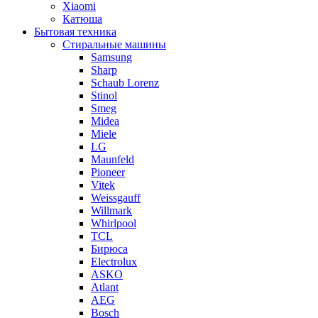
Xiaomi
Катюша
Бытовая техника
Стиральные машины
Samsung
Sharp
Schaub Lorenz
Stinol
Smeg
Midea
Miele
LG
Maunfeld
Pioneer
Vitek
Weissgauff
Willmark
Whirlpool
TCL
Бирюса
Electrolux
ASKO
Atlant
AEG
Bosch