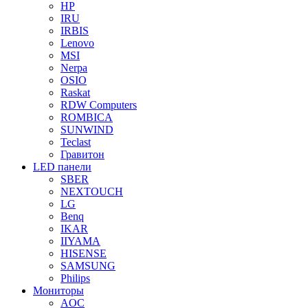
HP
IRU
IRBIS
Lenovo
MSI
Nerpa
OSIO
Raskat
RDW Computers
ROMBICA
SUNWIND
Teclast
Гравитон
LED панели
SBER
NEXTOUCH
LG
Benq
IKAR
IIYAMA
HISENSE
SAMSUNG
Philips
Мониторы
AOC