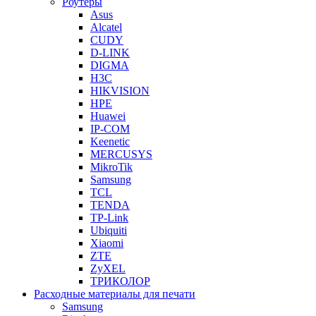
Роутеры
Asus
Alcatel
CUDY
D-LINK
DIGMA
H3C
HIKVISION
HPE
Huawei
IP-COM
Keenetic
MERCUSYS
MikroTik
Samsung
TCL
TENDA
TP-Link
Ubiquiti
Xiaomi
ZTE
ZyXEL
ТРИКОЛОР
Расходные материалы для печати
Samsung