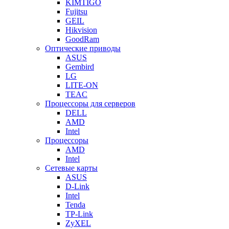
KIMTIGO
Fujitsu
GEIL
Hikvision
GoodRam
Оптические приводы
ASUS
Gembird
LG
LITE-ON
TEAC
Процессоры для серверов
DELL
AMD
Intel
Процессоры
AMD
Intel
Сетевые карты
ASUS
D-Link
Intel
Tenda
TP-Link
ZyXEL