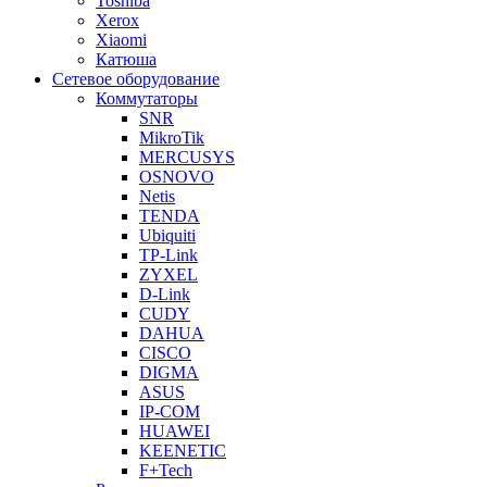
Toshiba
Xerox
Xiaomi
Катюша
Сетевое оборудование
Коммутаторы
SNR
MikroTik
MERCUSYS
OSNOVO
Netis
TENDA
Ubiquiti
TP-Link
ZYXEL
D-Link
CUDY
DAHUA
CISCO
DIGMA
ASUS
IP-COM
HUAWEI
KEENETIC
F+Tech