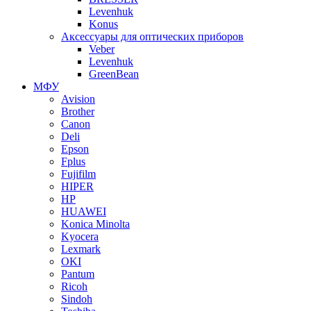
Levenhuk
Konus
Аксессуары для оптических приборов
Veber
Levenhuk
GreenBean
МФУ
Avision
Brother
Canon
Deli
Epson
Fplus
Fujifilm
HIPER
HP
HUAWEI
Konica Minolta
Kyocera
Lexmark
OKI
Pantum
Ricoh
Sindoh