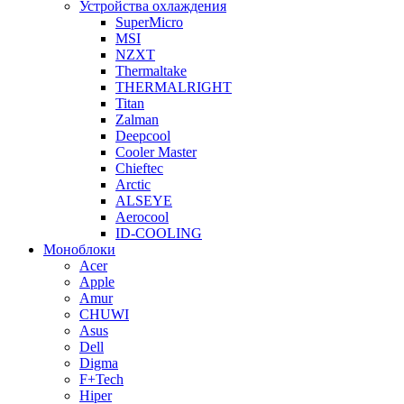
Устройства охлаждения
SuperMicro
MSI
NZXT
Thermaltake
THERMALRIGHT
Titan
Zalman
Deepcool
Cooler Master
Chieftec
Arctic
ALSEYE
Aerocool
ID-COOLING
Моноблоки
Acer
Apple
Amur
CHUWI
Asus
Dell
Digma
F+Tech
Hiper