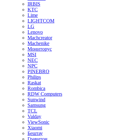
IRBIS
KTC
Lime
LIGHTCOM
LG
Lenovo
Machcreator
Machenike
Мониторус
MSI
NEC
NPC
PINEBRO
Philips
Raskat
Rombica
RDW Computers
Sunwind
Samsung
TCL
Valday
ViewSonic
Xiaomi
Бештау
Гравитон