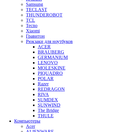
Samsung
TECLAST
THUNDEROBOT
TCL
Tecno
Xiaomi
Гравитон
Рюкзаки для ноутбуков
ACER
BRAUBERG
GERMANIUM
LENOVO
MOLESKINE
PIQUADRO
POLAR
Razer
REDRAGON
RIVA
SUMDEX
SUNWIND
The Bridge
THULE
Компьютеры
Acer
ALIENWARE