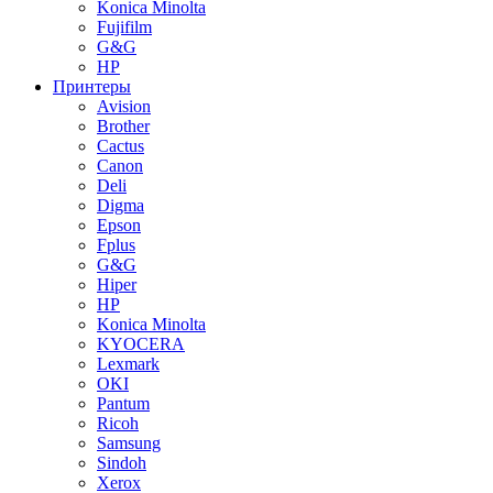
Konica Minolta
Fujifilm
G&G
HP
Принтеры
Avision
Brother
Cactus
Canon
Deli
Digma
Epson
Fplus
G&G
Hiper
HP
Konica Minolta
KYOCERA
Lexmark
OKI
Pantum
Ricoh
Samsung
Sindoh
Xerox