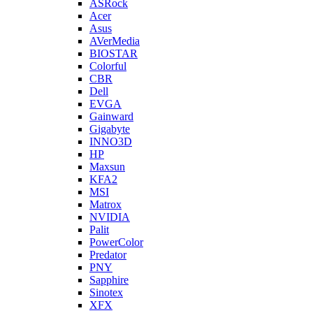
ASRock
Acer
Asus
AVerMedia
BIOSTAR
Colorful
CBR
Dell
EVGA
Gainward
Gigabyte
INNO3D
HP
Maxsun
KFA2
MSI
Matrox
NVIDIA
Palit
PowerColor
Predator
PNY
Sapphire
Sinotex
XFX