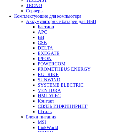
TECLAST
TECNO
Серверы
Комплектующие для компьютера
Аккумуляторные батареи для ИБП
Бастион
APC
BB
CSB
DELTA
EXEGATE
IPPON
POWERCOM
PROMETHEUS ENERGY
RUTRIKE
SUNWIND
SYSTEME ELECTRIC
VENTURA
ИМПУЛЬС
Контакт
СВЯЗЬ ИНЖИНИРИНГ
Штиль
Блоки питания
MSI
LinkWorld