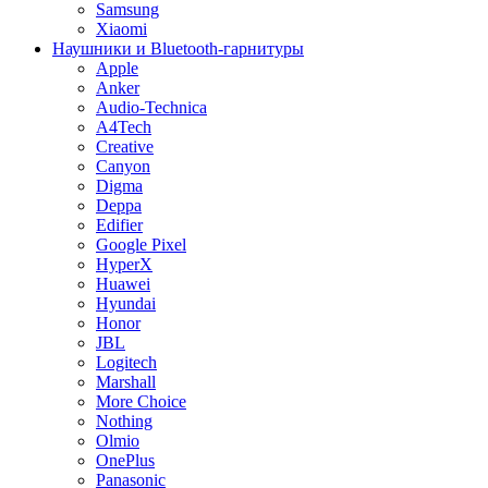
Samsung
Xiaomi
Наушники и Bluetooth-гарнитуры
Apple
Anker
Audio-Technica
A4Tech
Creative
Canyon
Digma
Deppa
Edifier
Google Pixel
HyperX
Huawei
Hyundai
Honor
JBL
Logitech
Marshall
More Choice
Nothing
Olmio
OnePlus
Panasonic