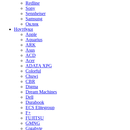
Redline
Sony
Sennheiser
Samsung
Оклик
Ноутбуки
Apple
Aquarius
ARK
Asus
ACD
Acer
ADATA XPG
Colorful
Chuwi
CBR
Digma
Dream Machines
Dell
Durabook
ECS Elitegroup
F+
FUJITSU
GMNG
Gigabyte