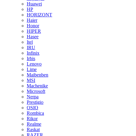
Huawei
HP
HORIZONT
Haier
Honor
HIPER
Hasee
Itel
IRU
Infinix
Irbis
Lenovo
Lime
Maibenben
MSI
Machenike
Microsoft
Nerpa
Prestigio
OSIO
Rombica
Rikor
Realme
Raskat
RAZER