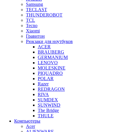
Samsung
TECLAST
THUNDEROBOT
TCL
Tecno
Xiaomi
Гравитон
Рюкзаки для ноутбуков
ACER
BRAUBERG
GERMANIUM
LENOVO
MOLESKINE
PIQUADRO
POLAR
Razer
REDRAGON
RIVA
SUMDEX
SUNWIND
The Bridge
THULE
Компьютеры
Acer
ALIENWARE