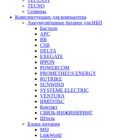
TECLAST
TECNO
Серверы
Комплектующие для компьютера
Аккумуляторные батареи для ИБП
Бастион
APC
BB
CSB
DELTA
EXEGATE
IPPON
POWERCOM
PROMETHEUS ENERGY
RUTRIKE
SUNWIND
SYSTEME ELECTRIC
VENTURA
ИМПУЛЬС
Контакт
СВЯЗЬ ИНЖИНИРИНГ
Штиль
Блоки питания
MSI
LinkWorld