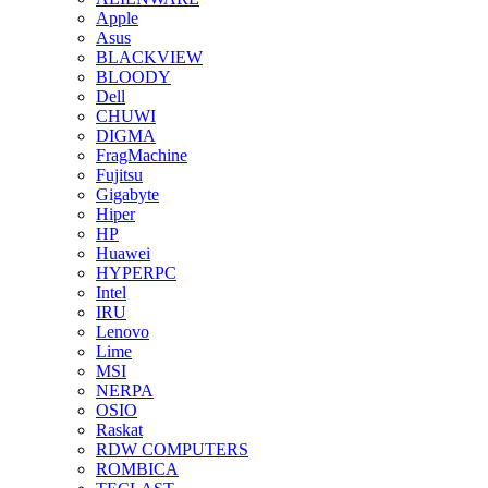
Apple
Asus
BLACKVIEW
BLOODY
Dell
CHUWI
DIGMA
FragMachine
Fujitsu
Gigabyte
Hiper
HP
Huawei
HYPERPC
Intel
IRU
Lenovo
Lime
MSI
NERPA
OSIO
Raskat
RDW COMPUTERS
ROMBICA