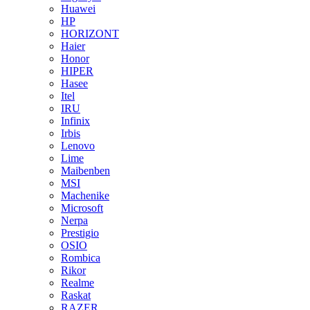
Huawei
HP
HORIZONT
Haier
Honor
HIPER
Hasee
Itel
IRU
Infinix
Irbis
Lenovo
Lime
Maibenben
MSI
Machenike
Microsoft
Nerpa
Prestigio
OSIO
Rombica
Rikor
Realme
Raskat
RAZER