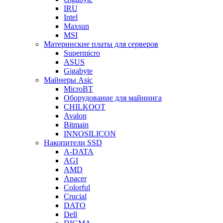
IRU
Intel
Maxsun
MSI
Материнские платы для серверов
Supermicro
ASUS
Gigabyte
Майнеры Asic
MicroBT
Оборудование для майнинга
CHILKOOT
Avalon
Bitmain
INNOSILICON
Накопители SSD
A-DATA
AGI
AMD
Apacer
Colorful
Crucial
DATO
Dell