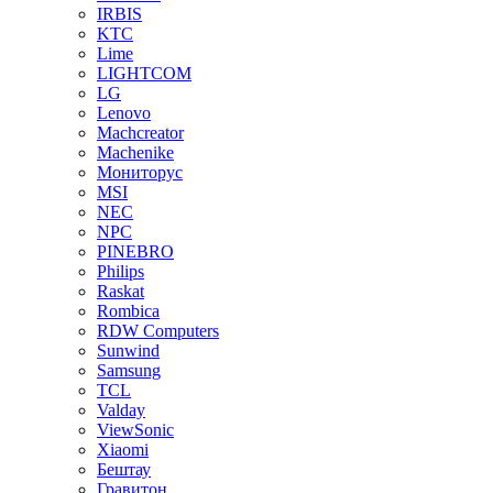
IRBIS
KTC
Lime
LIGHTCOM
LG
Lenovo
Machcreator
Machenike
Мониторус
MSI
NEC
NPC
PINEBRO
Philips
Raskat
Rombica
RDW Computers
Sunwind
Samsung
TCL
Valday
ViewSonic
Xiaomi
Бештау
Гравитон