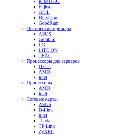
KIMTIGO
Fujitsu
GEIL
Hikvision
GoodRam
Оптические приводы
ASUS
Gembird
LG
LITE-ON
TEAC
Процессоры для серверов
DELL
AMD
Intel
Процессоры
AMD
Intel
Сетевые карты
ASUS
D-Link
Intel
Tenda
TP-Link
ZyXEL