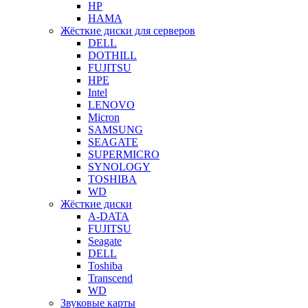
HP
HAMA
Жёсткие диски для серверов
DELL
DOTHILL
FUJITSU
HPE
Intel
LENOVO
Micron
SAMSUNG
SEAGATE
SUPERMICRO
SYNOLOGY
TOSHIBA
WD
Жёсткие диски
A-DATA
FUJITSU
Seagate
DELL
Toshiba
Transcend
WD
Звуковые карты