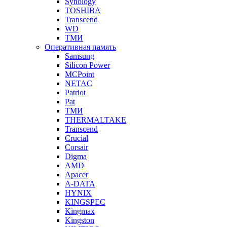
Synology
TOSHIBA
Transcend
WD
ТМИ
Оперативная память
Samsung
Silicon Power
MCPoint
NETAC
Patriot
Pat
ТМИ
THERMALTAKE
Transcend
Crucial
Corsair
Digma
AMD
Apacer
A-DATA
HYNIX
KINGSPEC
Kingmax
Kingston