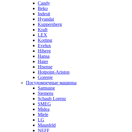
Candy
Beko
Indesit
Hyundai
Kuppersberg
Kraft
LEX
Korting
Evelux
Hiberg
Hansa
Haier
Hisense
Hotpoint-Ariston
Gorenje
Посудомоечные машины
Samsung
Siemens
Schaub Lorenz
SMEG
Midea
Miele
LG
Maunfeld
NEFF