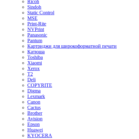
Ricoh
Sindoh
Static Control
MSE
Print-Rite
NVPrint
Panasonic
Pantum
Картриджи для широкоформатной печати
Катюша
Toshiba
Xiaomi
Xerox
T2
Deli
COPYRITE
Digma
Lexmark
Canon
Cactus
Brother
Avision
Epson
Huawei
KYOCERA