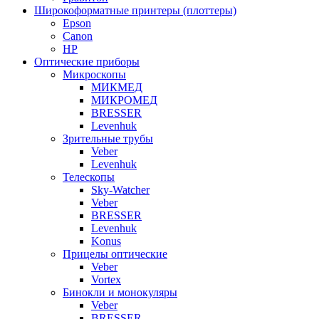
Широкоформатные принтеры (плоттеры)
Epson
Canon
HP
Оптические приборы
Микроскопы
МИКМЕД
МИКРОМЕД
BRESSER
Levenhuk
Зрительные трубы
Veber
Levenhuk
Телескопы
Sky-Watcher
Veber
BRESSER
Levenhuk
Konus
Прицелы оптические
Veber
Vortex
Бинокли и монокуляры
Veber
BRESSER