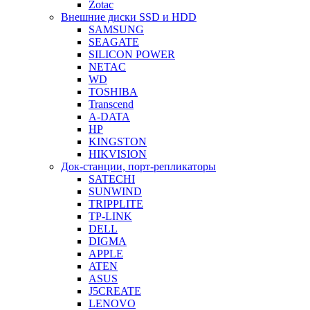
Zotac
Внешние диски SSD и HDD
SAMSUNG
SEAGATE
SILICON POWER
NETAC
WD
TOSHIBA
Transcend
A-DATA
HP
KINGSTON
HIKVISION
Док-станции, порт-репликаторы
SATECHI
SUNWIND
TRIPPLITE
TP-LINK
DELL
DIGMA
APPLE
ATEN
ASUS
J5CREATE
LENOVO