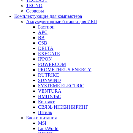
TECLAST
TECNO
Серверы
Комплектующие для компьютера
Аккумуляторные батареи для ИБП
Бастион
APC
BB
CSB
DELTA
EXEGATE
IPPON
POWERCOM
PROMETHEUS ENERGY
RUTRIKE
SUNWIND
SYSTEME ELECTRIC
VENTURA
ИМПУЛЬС
Контакт
СВЯЗЬ ИНЖИНИРИНГ
Штиль
Блоки питания
MSI
LinkWorld