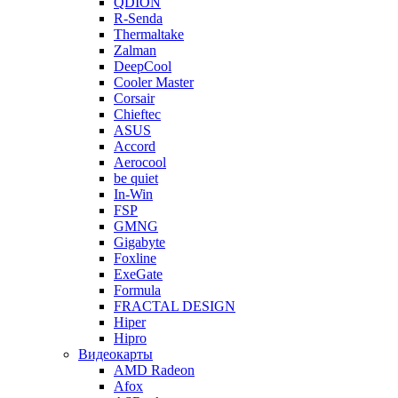
QDION
R-Senda
Thermaltake
Zalman
DeepCool
Cooler Master
Corsair
Chieftec
ASUS
Accord
Aerocool
be quiet
In-Win
FSP
GMNG
Gigabyte
Foxline
ExeGate
Formula
FRACTAL DESIGN
Hiper
Hipro
Видеокарты
AMD Radeon
Afox