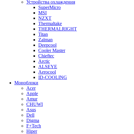
Устройства охлаждения
SuperMicro
MSI
NZXT
Thermaltake
THERMALRIGHT
Titan
Zalman
Deepcool
Cooler Master
Chieftec
Arctic
ALSEYE
Aerocool
ID-COOLING
Моноблоки
Acer
Apple
Amur
CHUWI
Asus
Dell
Digma
F+Tech
Hiper