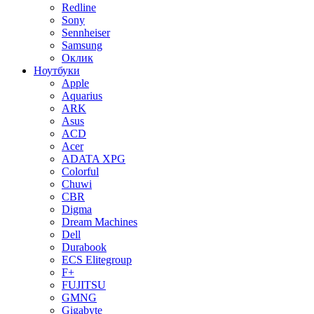
Redline
Sony
Sennheiser
Samsung
Оклик
Ноутбуки
Apple
Aquarius
ARK
Asus
ACD
Acer
ADATA XPG
Colorful
Chuwi
CBR
Digma
Dream Machines
Dell
Durabook
ECS Elitegroup
F+
FUJITSU
GMNG
Gigabyte