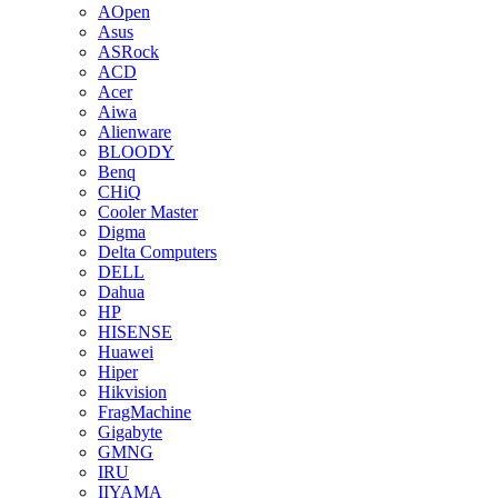
AOpen
Asus
ASRock
ACD
Acer
Aiwa
Alienware
BLOODY
Benq
CHiQ
Cooler Master
Digma
Delta Computers
DELL
Dahua
HP
HISENSE
Huawei
Hiper
Hikvision
FragMachine
Gigabyte
GMNG
IRU
IIYAMA