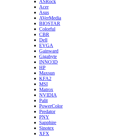
ASRock
Acer
Asus
AVerMedia
BIOSTAR
Colorful
CBR
Dell
EVGA
Gainward
Gigabyte
INNO3D
HP
Maxsun
KFA2
MSI
Matrox
NVIDIA
Palit
PowerColor
Predator
PNY
Sapphire
Sinotex
XFX