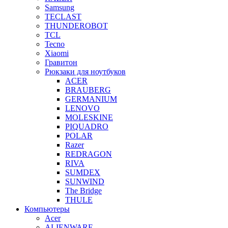
Samsung
TECLAST
THUNDEROBOT
TCL
Tecno
Xiaomi
Гравитон
Рюкзаки для ноутбуков
ACER
BRAUBERG
GERMANIUM
LENOVO
MOLESKINE
PIQUADRO
POLAR
Razer
REDRAGON
RIVA
SUMDEX
SUNWIND
The Bridge
THULE
Компьютеры
Acer
ALIENWARE