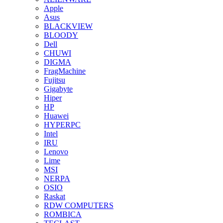
Apple
Asus
BLACKVIEW
BLOODY
Dell
CHUWI
DIGMA
FragMachine
Fujitsu
Gigabyte
Hiper
HP
Huawei
HYPERPC
Intel
IRU
Lenovo
Lime
MSI
NERPA
OSIO
Raskat
RDW COMPUTERS
ROMBICA