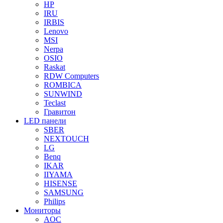
HP
IRU
IRBIS
Lenovo
MSI
Nerpa
OSIO
Raskat
RDW Computers
ROMBICA
SUNWIND
Teclast
Гравитон
LED панели
SBER
NEXTOUCH
LG
Benq
IKAR
IIYAMA
HISENSE
SAMSUNG
Philips
Мониторы
AOC