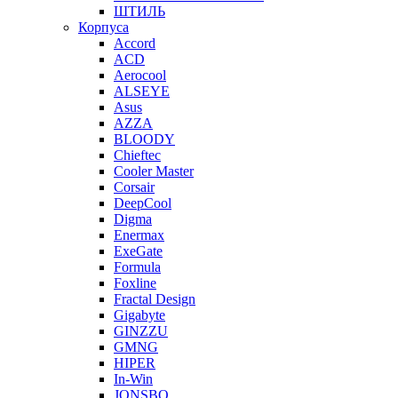
ШТИЛЬ
Корпуса
Accord
ACD
Aerocool
ALSEYE
Asus
AZZA
BLOODY
Chieftec
Cooler Master
Corsair
DeepCool
Digma
Enermax
ExeGate
Formula
Foxline
Fractal Design
Gigabyte
GINZZU
GMNG
HIPER
In-Win
JONSBO