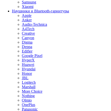
Samsung
Xiaomi
Наушники и Bluetooth-гарнитуры
Apple
Anker
Audio-Technica
A4Tech
Creative
Canyon
Digma
Deppa
Edifier
Google Pixel
HyperX
Huawei
Hyundai
Honor
JBL
Logitech
Marshall
More Choice
Nothing
Olmio
OnePlus
Panasonic