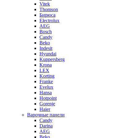
Vitek
Thomson
Бирюса
Electrolux
AEG
Bosch
Candy
Beko
Indesit
Hyundai
Kuppersberg
Krona
LEX
Korting
Franke
Evelux
Hansa
Hotpoint
Gorenje
Haier
Варочные панели
Candy
Darina
AEG
Beko