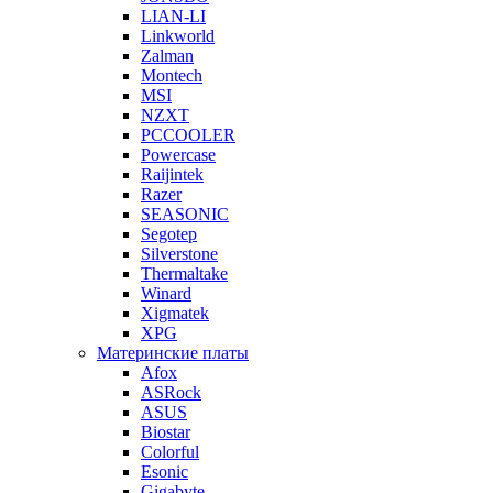
LIAN-LI
Linkworld
Zalman
Montech
MSI
NZXT
PCCOOLER
Powercase
Raijintek
Razer
SEASONIC
Segotep
Silverstone
Thermaltake
Winard
Xigmatek
XPG
Материнские платы
Afox
ASRock
ASUS
Biostar
Colorful
Esonic
Gigabyte