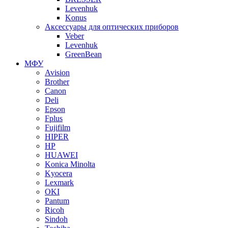
Levenhuk
Konus
Аксессуары для оптических приборов
Veber
Levenhuk
GreenBean
МФУ
Avision
Brother
Canon
Deli
Epson
Fplus
Fujifilm
HIPER
HP
HUAWEI
Konica Minolta
Kyocera
Lexmark
OKI
Pantum
Ricoh
Sindoh