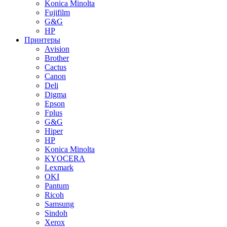
Konica Minolta
Fujifilm
G&G
HP
Принтеры
Avision
Brother
Cactus
Canon
Deli
Digma
Epson
Fplus
G&G
Hiper
HP
Konica Minolta
KYOCERA
Lexmark
OKI
Pantum
Ricoh
Samsung
Sindoh
Xerox