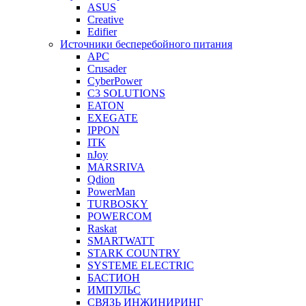
ASUS
Creative
Edifier
Источники бесперебойного питания
APC
Crusader
CyberPower
C3 SOLUTIONS
EATON
EXEGATE
IPPON
ITK
nJoy
MARSRIVA
Qdion
PowerMan
TURBOSKY
POWERCOM
Raskat
SMARTWATT
STARK COUNTRY
SYSTEME ELECTRIC
БАСТИОН
ИМПУЛЬС
СВЯЗЬ ИНЖИНИРИНГ