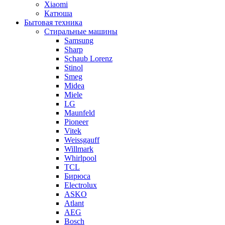
Xiaomi
Катюша
Бытовая техника
Стиральные машины
Samsung
Sharp
Schaub Lorenz
Stinol
Smeg
Midea
Miele
LG
Maunfeld
Pioneer
Vitek
Weissgauff
Willmark
Whirlpool
TCL
Бирюса
Electrolux
ASKO
Atlant
AEG
Bosch