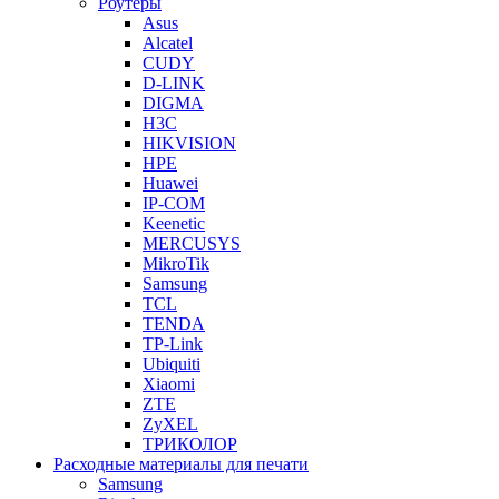
Роутеры
Asus
Alcatel
CUDY
D-LINK
DIGMA
H3C
HIKVISION
HPE
Huawei
IP-COM
Keenetic
MERCUSYS
MikroTik
Samsung
TCL
TENDA
TP-Link
Ubiquiti
Xiaomi
ZTE
ZyXEL
ТРИКОЛОР
Расходные материалы для печати
Samsung