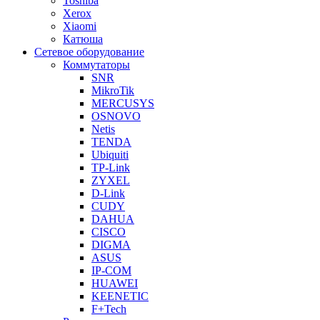
Toshiba
Xerox
Xiaomi
Катюша
Сетевое оборудование
Коммутаторы
SNR
MikroTik
MERCUSYS
OSNOVO
Netis
TENDA
Ubiquiti
TP-Link
ZYXEL
D-Link
CUDY
DAHUA
CISCO
DIGMA
ASUS
IP-COM
HUAWEI
KEENETIC
F+Tech