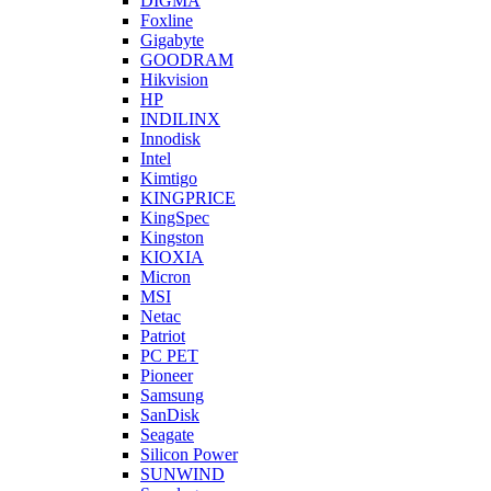
DIGMA
Foxline
Gigabyte
GOODRAM
Hikvision
HP
INDILINX
Innodisk
Intel
Kimtigo
KINGPRICE
KingSpec
Kingston
KIOXIA
Micron
MSI
Netac
Patriot
PC PET
Pioneer
Samsung
SanDisk
Seagate
Silicon Power
SUNWIND