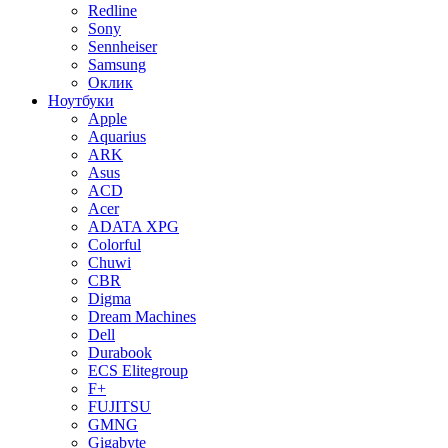
Redline
Sony
Sennheiser
Samsung
Оклик
Ноутбуки
Apple
Aquarius
ARK
Asus
ACD
Acer
ADATA XPG
Colorful
Chuwi
CBR
Digma
Dream Machines
Dell
Durabook
ECS Elitegroup
F+
FUJITSU
GMNG
Gigabyte