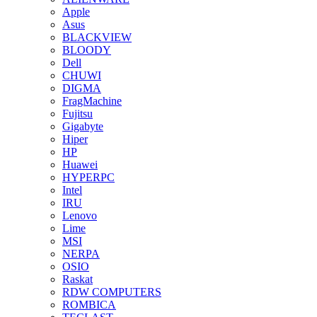
Apple
Asus
BLACKVIEW
BLOODY
Dell
CHUWI
DIGMA
FragMachine
Fujitsu
Gigabyte
Hiper
HP
Huawei
HYPERPC
Intel
IRU
Lenovo
Lime
MSI
NERPA
OSIO
Raskat
RDW COMPUTERS
ROMBICA