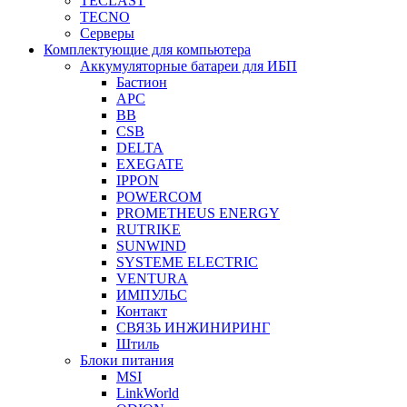
TECLAST
TECNO
Серверы
Комплектующие для компьютера
Аккумуляторные батареи для ИБП
Бастион
APC
BB
CSB
DELTA
EXEGATE
IPPON
POWERCOM
PROMETHEUS ENERGY
RUTRIKE
SUNWIND
SYSTEME ELECTRIC
VENTURA
ИМПУЛЬС
Контакт
СВЯЗЬ ИНЖИНИРИНГ
Штиль
Блоки питания
MSI
LinkWorld