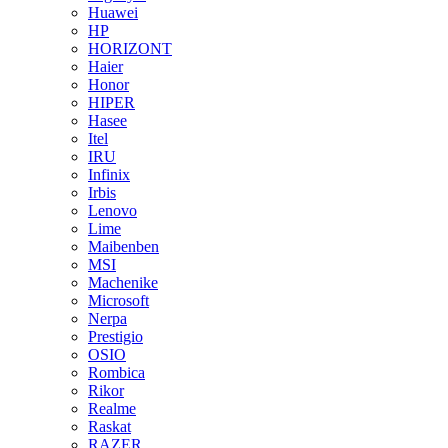
Huawei
HP
HORIZONT
Haier
Honor
HIPER
Hasee
Itel
IRU
Infinix
Irbis
Lenovo
Lime
Maibenben
MSI
Machenike
Microsoft
Nerpa
Prestigio
OSIO
Rombica
Rikor
Realme
Raskat
RAZER