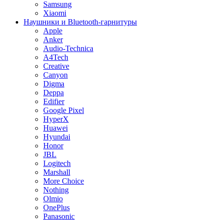
Samsung
Xiaomi
Наушники и Bluetooth-гарнитуры
Apple
Anker
Audio-Technica
A4Tech
Creative
Canyon
Digma
Deppa
Edifier
Google Pixel
HyperX
Huawei
Hyundai
Honor
JBL
Logitech
Marshall
More Choice
Nothing
Olmio
OnePlus
Panasonic