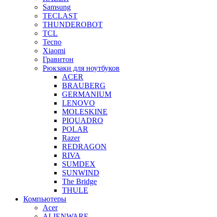
Samsung
TECLAST
THUNDEROBOT
TCL
Tecno
Xiaomi
Гравитон
Рюкзаки для ноутбуков
ACER
BRAUBERG
GERMANIUM
LENOVO
MOLESKINE
PIQUADRO
POLAR
Razer
REDRAGON
RIVA
SUMDEX
SUNWIND
The Bridge
THULE
Компьютеры
Acer
ALIENWARE