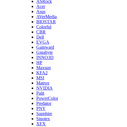
ASRock
Acer
Asus
AVerMedia
BIOSTAR
Colorful
CBR
Dell
EVGA
Gainward
Gigabyte
INNO3D
HP
Maxsun
KFA2
MSI
Matrox
NVIDIA
Palit
PowerColor
Predator
PNY
Sapphire
Sinotex
XFX