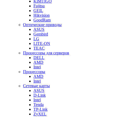
KIMTIGO
Fujitsu
GEIL
Hikvision
GoodRam
Оптические приводы
ASUS
Gembird
LG
LITE-ON
TEAC
Процессоры для серверов
DELL
AMD
Intel
Процессоры
AMD
Intel
Сетевые карты
ASUS
D-Link
Intel
Tenda
TP-Link
ZyXEL