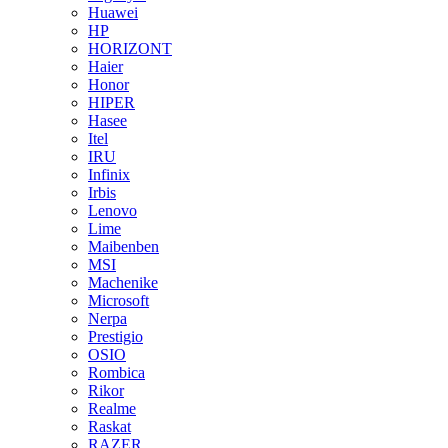
Huawei
HP
HORIZONT
Haier
Honor
HIPER
Hasee
Itel
IRU
Infinix
Irbis
Lenovo
Lime
Maibenben
MSI
Machenike
Microsoft
Nerpa
Prestigio
OSIO
Rombica
Rikor
Realme
Raskat
RAZER