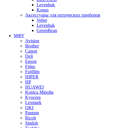
Levenhuk
Konus
Аксессуары для оптических приборов
Veber
Levenhuk
GreenBean
МФУ
Avision
Brother
Canon
Deli
Epson
Fplus
Fujifilm
HIPER
HP
HUAWEI
Konica Minolta
Kyocera
Lexmark
OKI
Pantum
Ricoh
Sindoh