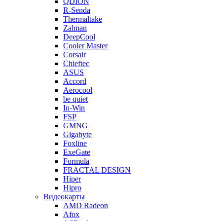
QDION
R-Senda
Thermaltake
Zalman
DeepCool
Cooler Master
Corsair
Chieftec
ASUS
Accord
Aerocool
be quiet
In-Win
FSP
GMNG
Gigabyte
Foxline
ExeGate
Formula
FRACTAL DESIGN
Hiper
Hipro
Видеокарты
AMD Radeon
Afox