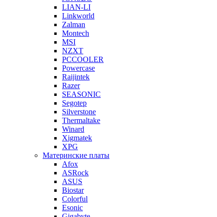
LIAN-LI
Linkworld
Zalman
Montech
MSI
NZXT
PCCOOLER
Powercase
Raijintek
Razer
SEASONIC
Segotep
Silverstone
Thermaltake
Winard
Xigmatek
XPG
Материнские платы
Afox
ASRock
ASUS
Biostar
Colorful
Esonic
Gigabyte