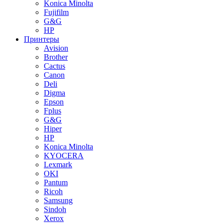
Konica Minolta
Fujifilm
G&G
HP
Принтеры
Avision
Brother
Cactus
Canon
Deli
Digma
Epson
Fplus
G&G
Hiper
HP
Konica Minolta
KYOCERA
Lexmark
OKI
Pantum
Ricoh
Samsung
Sindoh
Xerox