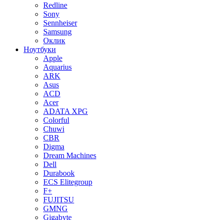
Redline
Sony
Sennheiser
Samsung
Оклик
Ноутбуки
Apple
Aquarius
ARK
Asus
ACD
Acer
ADATA XPG
Colorful
Chuwi
CBR
Digma
Dream Machines
Dell
Durabook
ECS Elitegroup
F+
FUJITSU
GMNG
Gigabyte