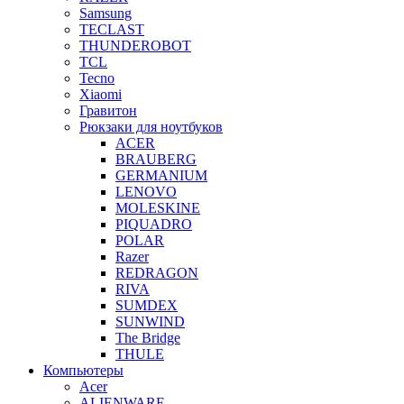
Samsung
TECLAST
THUNDEROBOT
TCL
Tecno
Xiaomi
Гравитон
Рюкзаки для ноутбуков
ACER
BRAUBERG
GERMANIUM
LENOVO
MOLESKINE
PIQUADRO
POLAR
Razer
REDRAGON
RIVA
SUMDEX
SUNWIND
The Bridge
THULE
Компьютеры
Acer
ALIENWARE