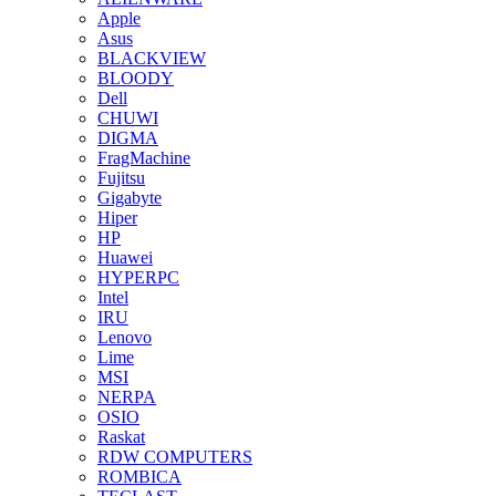
Apple
Asus
BLACKVIEW
BLOODY
Dell
CHUWI
DIGMA
FragMachine
Fujitsu
Gigabyte
Hiper
HP
Huawei
HYPERPC
Intel
IRU
Lenovo
Lime
MSI
NERPA
OSIO
Raskat
RDW COMPUTERS
ROMBICA