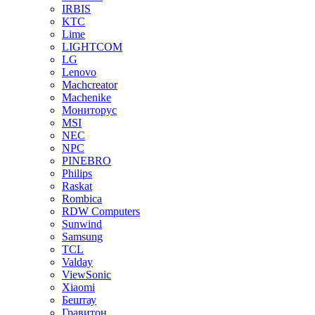
IRBIS
KTC
Lime
LIGHTCOM
LG
Lenovo
Machcreator
Machenike
Мониторус
MSI
NEC
NPC
PINEBRO
Philips
Raskat
Rombica
RDW Computers
Sunwind
Samsung
TCL
Valday
ViewSonic
Xiaomi
Бештау
Гравитон