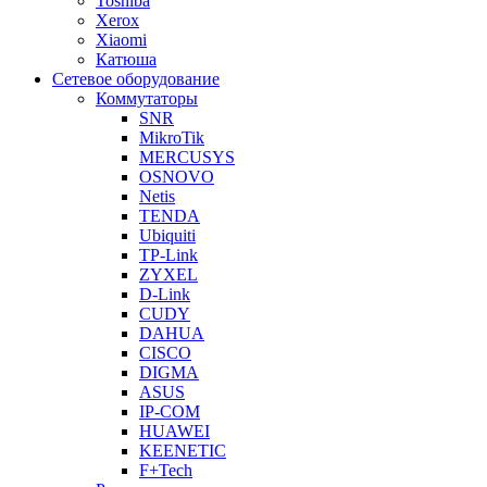
Toshiba
Xerox
Xiaomi
Катюша
Сетевое оборудование
Коммутаторы
SNR
MikroTik
MERCUSYS
OSNOVO
Netis
TENDA
Ubiquiti
TP-Link
ZYXEL
D-Link
CUDY
DAHUA
CISCO
DIGMA
ASUS
IP-COM
HUAWEI
KEENETIC
F+Tech