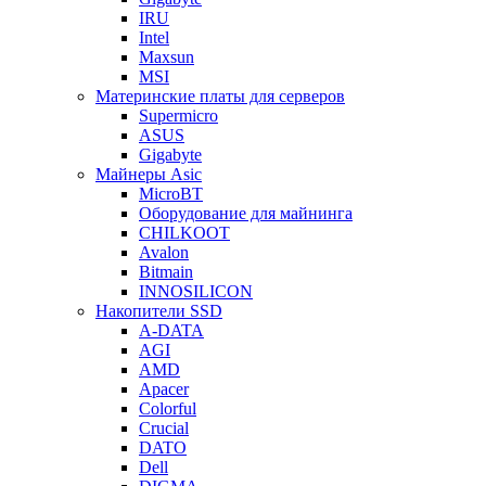
IRU
Intel
Maxsun
MSI
Материнские платы для серверов
Supermicro
ASUS
Gigabyte
Майнеры Asic
MicroBT
Оборудование для майнинга
CHILKOOT
Avalon
Bitmain
INNOSILICON
Накопители SSD
A-DATA
AGI
AMD
Apacer
Colorful
Crucial
DATO
Dell