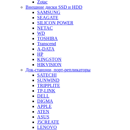
Zotac
Внешние диски SSD и HDD
SAMSUNG
SEAGATE
SILICON POWER
NETAC
WD
TOSHIBA
Transcend
A-DATA
HP
KINGSTON
HIKVISION
Док-станции, порт-репликаторы
SATECHI
SUNWIND
TRIPPLITE
TP-LINK
DELL
DIGMA
APPLE
ATEN
ASUS
J5CREATE
LENOVO