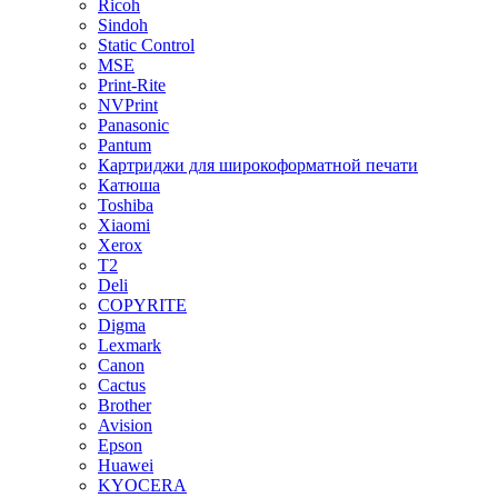
Ricoh
Sindoh
Static Control
MSE
Print-Rite
NVPrint
Panasonic
Pantum
Картриджи для широкоформатной печати
Катюша
Toshiba
Xiaomi
Xerox
T2
Deli
COPYRITE
Digma
Lexmark
Canon
Cactus
Brother
Avision
Epson
Huawei
KYOCERA