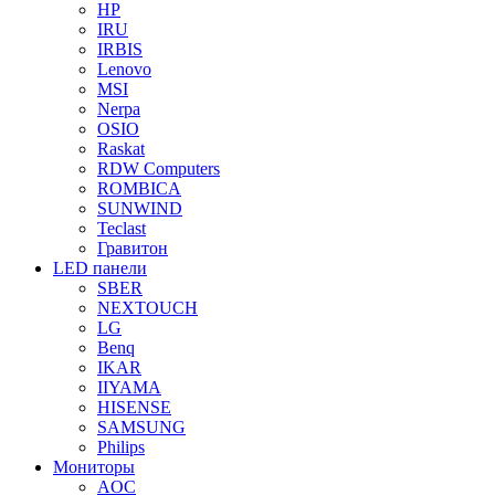
HP
IRU
IRBIS
Lenovo
MSI
Nerpa
OSIO
Raskat
RDW Computers
ROMBICA
SUNWIND
Teclast
Гравитон
LED панели
SBER
NEXTOUCH
LG
Benq
IKAR
IIYAMA
HISENSE
SAMSUNG
Philips
Мониторы
AOC