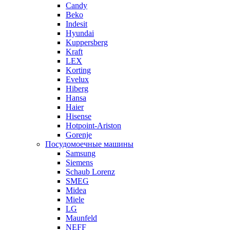
Candy
Beko
Indesit
Hyundai
Kuppersberg
Kraft
LEX
Korting
Evelux
Hiberg
Hansa
Haier
Hisense
Hotpoint-Ariston
Gorenje
Посудомоечные машины
Samsung
Siemens
Schaub Lorenz
SMEG
Midea
Miele
LG
Maunfeld
NEFF