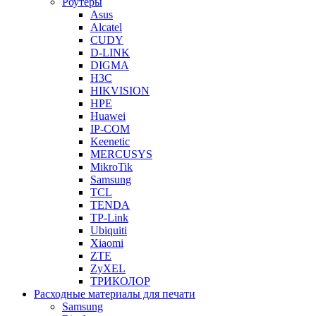
Роутеры
Asus
Alcatel
CUDY
D-LINK
DIGMA
H3C
HIKVISION
HPE
Huawei
IP-COM
Keenetic
MERCUSYS
MikroTik
Samsung
TCL
TENDA
TP-Link
Ubiquiti
Xiaomi
ZTE
ZyXEL
ТРИКОЛОР
Расходные материалы для печати
Samsung