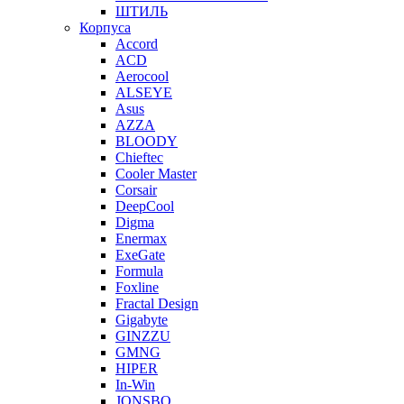
ШТИЛЬ
Корпуса
Accord
ACD
Aerocool
ALSEYE
Asus
AZZA
BLOODY
Chieftec
Cooler Master
Corsair
DeepCool
Digma
Enermax
ExeGate
Formula
Foxline
Fractal Design
Gigabyte
GINZZU
GMNG
HIPER
In-Win
JONSBO