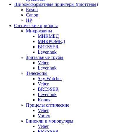
Широкоформатные принтеры (плоттеры)
Epson
Canon
HP
Оптические приборы
Микроскопы
МИКМЕД
МИКРОМЕД
BRESSER
Levenhuk
Зрительные трубы
Veber
Levenhuk
Телескопы
Sky-Watcher
Veber
BRESSER
Levenhuk
Konus
Прицелы оптические
Veber
Vortex
Бинокли и монокуляры
Veber
BRESSER