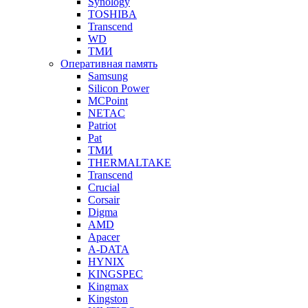
Synology
TOSHIBA
Transcend
WD
ТМИ
Оперативная память
Samsung
Silicon Power
MCPoint
NETAC
Patriot
Pat
ТМИ
THERMALTAKE
Transcend
Crucial
Corsair
Digma
AMD
Apacer
A-DATA
HYNIX
KINGSPEC
Kingmax
Kingston