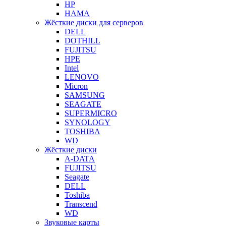
HP
HAMA
Жёсткие диски для серверов
DELL
DOTHILL
FUJITSU
HPE
Intel
LENOVO
Micron
SAMSUNG
SEAGATE
SUPERMICRO
SYNOLOGY
TOSHIBA
WD
Жёсткие диски
A-DATA
FUJITSU
Seagate
DELL
Toshiba
Transcend
WD
Звуковые карты