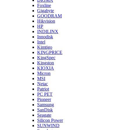
DIGMA
Foxline
Gigabyte
GOODRAM
Hikvision
HP
INDILINX
Innodisk
Intel
Kimtigo
KINGPRICE
KingSpec
Kingston
KIOXIA
Micron
MSI
Netac
Patriot
PC PET
Pioneer
Samsung
SanDisk
Seagate
Silicon Power
SUNWIND