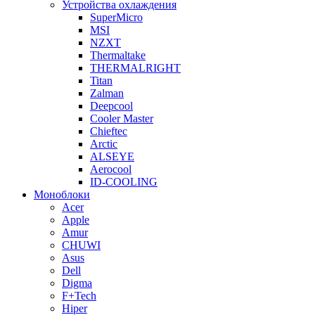
Устройства охлаждения
SuperMicro
MSI
NZXT
Thermaltake
THERMALRIGHT
Titan
Zalman
Deepcool
Cooler Master
Chieftec
Arctic
ALSEYE
Aerocool
ID-COOLING
Моноблоки
Acer
Apple
Amur
CHUWI
Asus
Dell
Digma
F+Tech
Hiper