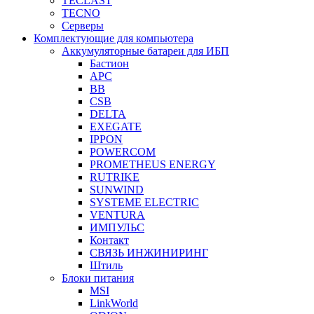
TECLAST
TECNO
Серверы
Комплектующие для компьютера
Аккумуляторные батареи для ИБП
Бастион
APC
BB
CSB
DELTA
EXEGATE
IPPON
POWERCOM
PROMETHEUS ENERGY
RUTRIKE
SUNWIND
SYSTEME ELECTRIC
VENTURA
ИМПУЛЬС
Контакт
СВЯЗЬ ИНЖИНИРИНГ
Штиль
Блоки питания
MSI
LinkWorld