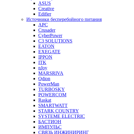
ASUS
Creative
Edifier
Источники бесперебойного питания
APC
Crusader
CyberPower
C3 SOLUTIONS
EATON
EXEGATE
IPPON
ITK
nJoy
MARSRIVA
Qdion
PowerMan
TURBOSKY
POWERCOM
Raskat
SMARTWATT
STARK COUNTRY
SYSTEME ELECTRIC
БАСТИОН
ИМПУЛЬС
СВЯЗЬ ИНЖИНИРИНГ