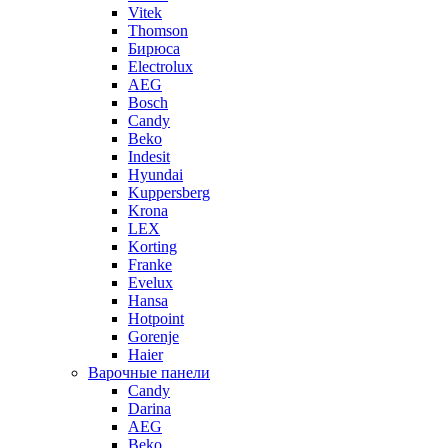
Vitek
Thomson
Бирюса
Electrolux
AEG
Bosch
Candy
Beko
Indesit
Hyundai
Kuppersberg
Krona
LEX
Korting
Franke
Evelux
Hansa
Hotpoint
Gorenje
Haier
Варочные панели
Candy
Darina
AEG
Beko