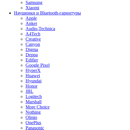
Samsung
Xiaomi
Наушники и Bluetooth-гарнитуры
Apple
Anker
Audio-Technica
A4Tech
Creative
Canyon
Digma
Deppa
Edifier
Google Pixel
HyperX
Huawei
Hyundai
Honor
JBL
Logitech
Marshall
More Choice
Nothing
Olmio
OnePlus
Panasonic