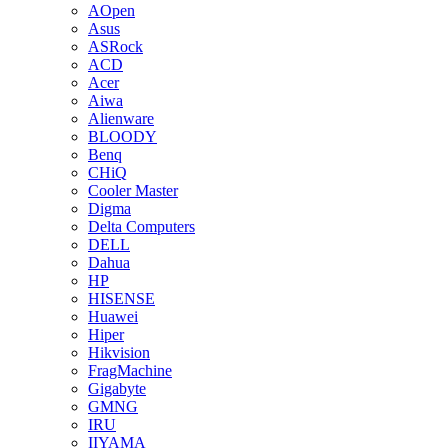
AOpen
Asus
ASRock
ACD
Acer
Aiwa
Alienware
BLOODY
Benq
CHiQ
Cooler Master
Digma
Delta Computers
DELL
Dahua
HP
HISENSE
Huawei
Hiper
Hikvision
FragMachine
Gigabyte
GMNG
IRU
IIYAMA