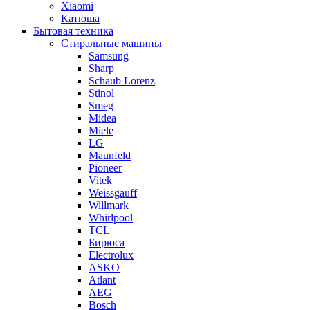
Xiaomi
Катюша
Бытовая техника
Стиральные машины
Samsung
Sharp
Schaub Lorenz
Stinol
Smeg
Midea
Miele
LG
Maunfeld
Pioneer
Vitek
Weissgauff
Willmark
Whirlpool
TCL
Бирюса
Electrolux
ASKO
Atlant
AEG
Bosch