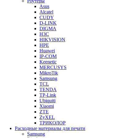
Роутеры
Asus
Alcatel
CUDY
D-LINK
DIGMA
H3C
HIKVISION
HPE
Huawei
IP-COM
Keenetic
MERCUSYS
MikroTik
Samsung
TCL
TENDA
TP-Link
Ubiquiti
Xiaomi
ZTE
ZyXEL
ТРИКОЛОР
Расходные материалы для печати
Samsung