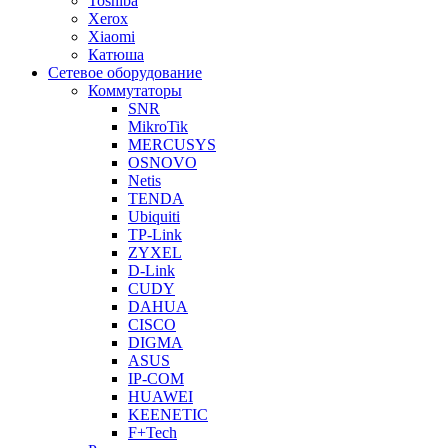
Toshiba
Xerox
Xiaomi
Катюша
Сетевое оборудование
Коммутаторы
SNR
MikroTik
MERCUSYS
OSNOVO
Netis
TENDA
Ubiquiti
TP-Link
ZYXEL
D-Link
CUDY
DAHUA
CISCO
DIGMA
ASUS
IP-COM
HUAWEI
KEENETIC
F+Tech