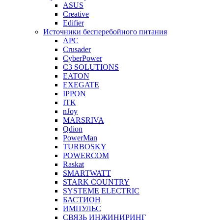
ASUS
Creative
Edifier
Источники бесперебойного питания
APC
Crusader
CyberPower
C3 SOLUTIONS
EATON
EXEGATE
IPPON
ITK
nJoy
MARSRIVA
Qdion
PowerMan
TURBOSKY
POWERCOM
Raskat
SMARTWATT
STARK COUNTRY
SYSTEME ELECTRIC
БАСТИОН
ИМПУЛЬС
СВЯЗЬ ИНЖИНИРИНГ