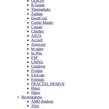
QDION
R-Senda
Thermaltake
Zalman
DeepCool
Cooler Master
Corsair
Chieftec
ASUS
Accord
Aerocool
be quiet
In-Win
FSP
GMNG
Gigabyte
Foxline
ExeGate
Formula
FRACTAL DESIGN
Hiper
Hipro
Видеокарты
AMD Radeon
Afox