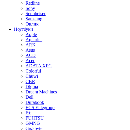
Redline
Sony
Sennheiser
Samsung
Оклик
Ноутбуки
Apple
Aquarius
ARK
Asus
ACD
Acer
ADATA XPG
Colorful
Chuwi
CBR
Digma
Dream Machines
Dell
Durabook
ECS Elitegroup
F+
FUJITSU
GMNG
Gigabyte