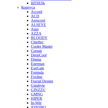
ШТИЛЬ
Корпуса
Accord
ACD
Aerocool
ALSEYE
Asus
AZZA
BLOODY
Chieftec
Cooler Master
Corsair
DeepCool
Digma
Enermax
ExeGate
Formula
Foxline
Fractal Design
Gigabyte
GINZZU
GMNG
HIPER
In-Win
JONSBO