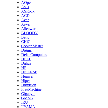
AOpen
Asus
ASRock
ACD
Acer
Aiwa
Alienware
BLOODY
Benq
CHiQ
Cooler Master
Digma
Delta Computers
DELL
Dahua
HP
HISENSE
Huawei
Hiper
Hikvision
FragMachine
Gigabyte
GMNG
IRU
IIYAMA