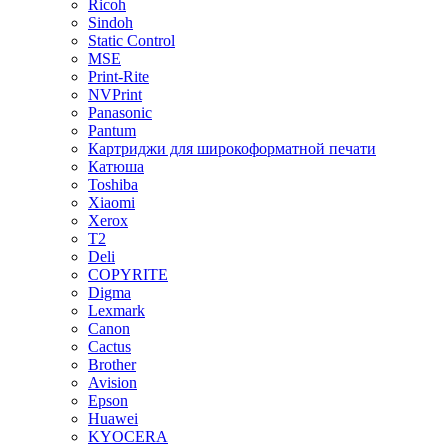
Ricoh
Sindoh
Static Control
MSE
Print-Rite
NVPrint
Panasonic
Pantum
Картриджи для широкоформатной печати
Катюша
Toshiba
Xiaomi
Xerox
T2
Deli
COPYRITE
Digma
Lexmark
Canon
Cactus
Brother
Avision
Epson
Huawei
KYOCERA