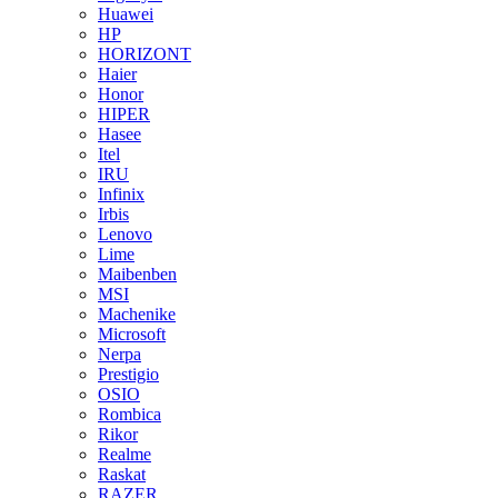
Huawei
HP
HORIZONT
Haier
Honor
HIPER
Hasee
Itel
IRU
Infinix
Irbis
Lenovo
Lime
Maibenben
MSI
Machenike
Microsoft
Nerpa
Prestigio
OSIO
Rombica
Rikor
Realme
Raskat
RAZER