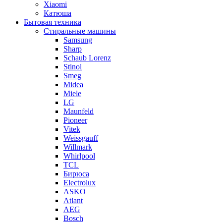
Xiaomi
Катюша
Бытовая техника
Стиральные машины
Samsung
Sharp
Schaub Lorenz
Stinol
Smeg
Midea
Miele
LG
Maunfeld
Pioneer
Vitek
Weissgauff
Willmark
Whirlpool
TCL
Бирюса
Electrolux
ASKO
Atlant
AEG
Bosch