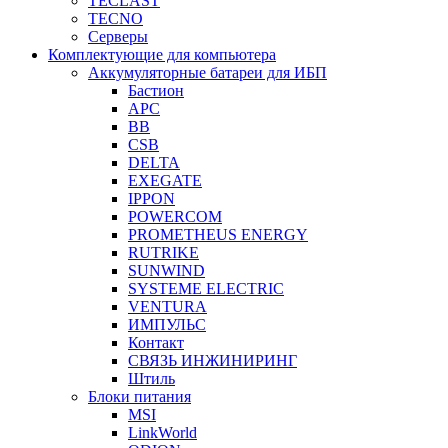
TECLAST
TECNO
Серверы
Комплектующие для компьютера
Аккумуляторные батареи для ИБП
Бастион
APC
BB
CSB
DELTA
EXEGATE
IPPON
POWERCOM
PROMETHEUS ENERGY
RUTRIKE
SUNWIND
SYSTEME ELECTRIC
VENTURA
ИМПУЛЬС
Контакт
СВЯЗЬ ИНЖИНИРИНГ
Штиль
Блоки питания
MSI
LinkWorld