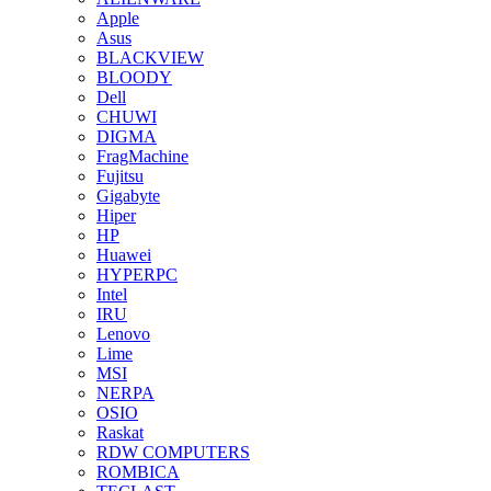
Apple
Asus
BLACKVIEW
BLOODY
Dell
CHUWI
DIGMA
FragMachine
Fujitsu
Gigabyte
Hiper
HP
Huawei
HYPERPC
Intel
IRU
Lenovo
Lime
MSI
NERPA
OSIO
Raskat
RDW COMPUTERS
ROMBICA