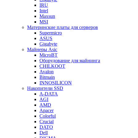
IRU
Intel
Maxsun
MSI
Материнские платы для серверов
Supermicro
ASUS
Gigabyte
Майнеры Asic
MicroBT
Оборудование для майнинга
CHILKOOT
Avalon
Bitmain
INNOSILICON
Накопители SSD
A-DATA
AGI
AMD
Apacer
Colorful
Crucial
DATO
Dell