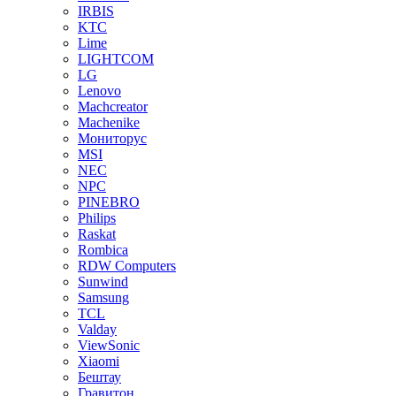
IRBIS
KTC
Lime
LIGHTCOM
LG
Lenovo
Machcreator
Machenike
Мониторус
MSI
NEC
NPC
PINEBRO
Philips
Raskat
Rombica
RDW Computers
Sunwind
Samsung
TCL
Valday
ViewSonic
Xiaomi
Бештау
Гравитон