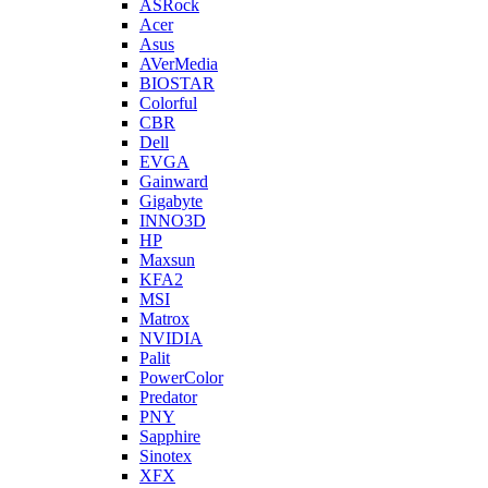
ASRock
Acer
Asus
AVerMedia
BIOSTAR
Colorful
CBR
Dell
EVGA
Gainward
Gigabyte
INNO3D
HP
Maxsun
KFA2
MSI
Matrox
NVIDIA
Palit
PowerColor
Predator
PNY
Sapphire
Sinotex
XFX