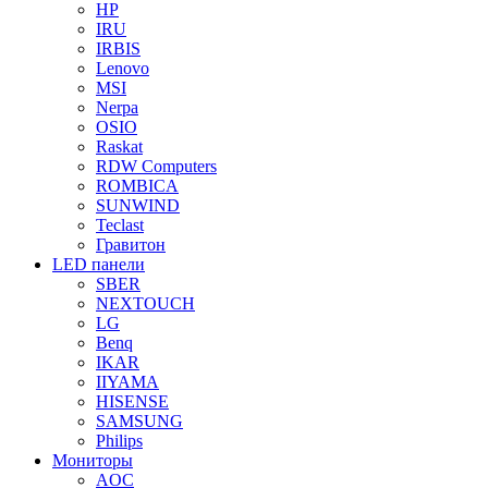
HP
IRU
IRBIS
Lenovo
MSI
Nerpa
OSIO
Raskat
RDW Computers
ROMBICA
SUNWIND
Teclast
Гравитон
LED панели
SBER
NEXTOUCH
LG
Benq
IKAR
IIYAMA
HISENSE
SAMSUNG
Philips
Мониторы
AOC