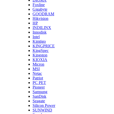
DIGMA
Foxline
Gigabyte
GOODRAM
Hikvision
HP
INDILINX
Innodisk
Intel
Kimtigo
KINGPRICE
KingSpec
Kingston
KIOXIA
Micron
MSI
Netac
Patriot
PC PET
Pioneer
Samsung
SanDisk
Seagate
Silicon Power
SUNWIND