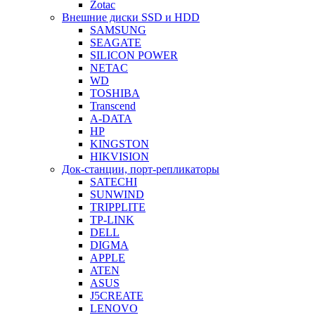
Zotac
Внешние диски SSD и HDD
SAMSUNG
SEAGATE
SILICON POWER
NETAC
WD
TOSHIBA
Transcend
A-DATA
HP
KINGSTON
HIKVISION
Док-станции, порт-репликаторы
SATECHI
SUNWIND
TRIPPLITE
TP-LINK
DELL
DIGMA
APPLE
ATEN
ASUS
J5CREATE
LENOVO