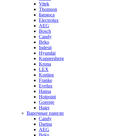
Vitek
Thomson
Бирюса
Electrolux
AEG
Bosch
Candy
Beko
Indesit
Hyundai
Kuppersberg
Krona
LEX
Korting
Franke
Evelux
Hansa
Hotpoint
Gorenje
Haier
Варочные панели
Candy
Darina
AEG
Beko