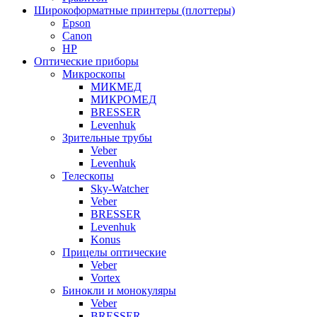
Широкоформатные принтеры (плоттеры)
Epson
Canon
HP
Оптические приборы
Микроскопы
МИКМЕД
МИКРОМЕД
BRESSER
Levenhuk
Зрительные трубы
Veber
Levenhuk
Телескопы
Sky-Watcher
Veber
BRESSER
Levenhuk
Konus
Прицелы оптические
Veber
Vortex
Бинокли и монокуляры
Veber
BRESSER