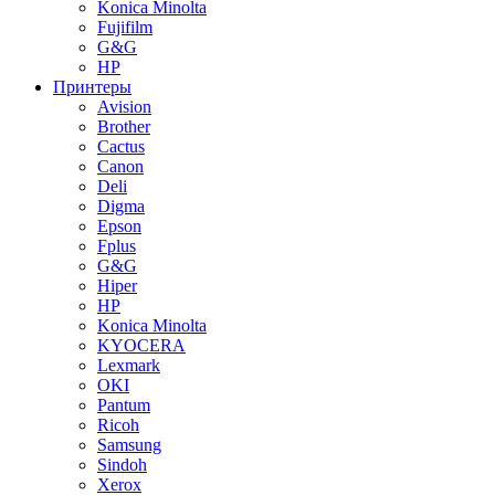
Konica Minolta
Fujifilm
G&G
HP
Принтеры
Avision
Brother
Cactus
Canon
Deli
Digma
Epson
Fplus
G&G
Hiper
HP
Konica Minolta
KYOCERA
Lexmark
OKI
Pantum
Ricoh
Samsung
Sindoh
Xerox