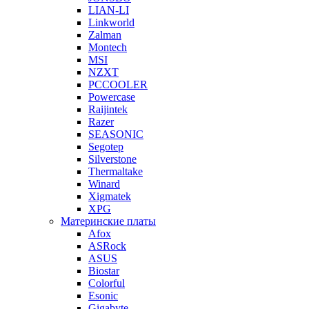
LIAN-LI
Linkworld
Zalman
Montech
MSI
NZXT
PCCOOLER
Powercase
Raijintek
Razer
SEASONIC
Segotep
Silverstone
Thermaltake
Winard
Xigmatek
XPG
Материнские платы
Afox
ASRock
ASUS
Biostar
Colorful
Esonic
Gigabyte