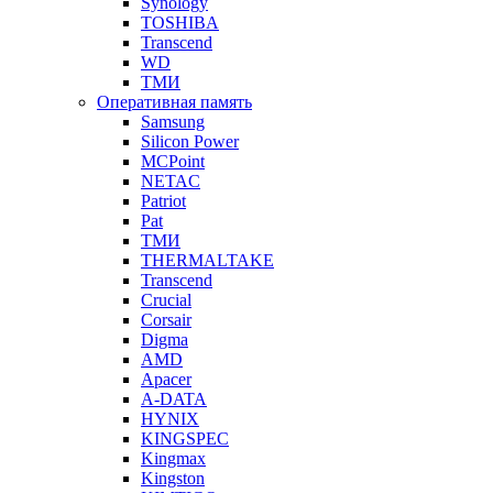
Synology
TOSHIBA
Transcend
WD
ТМИ
Оперативная память
Samsung
Silicon Power
MCPoint
NETAC
Patriot
Pat
ТМИ
THERMALTAKE
Transcend
Crucial
Corsair
Digma
AMD
Apacer
A-DATA
HYNIX
KINGSPEC
Kingmax
Kingston