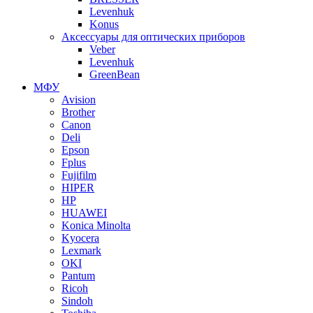
Levenhuk
Konus
Аксессуары для оптических приборов
Veber
Levenhuk
GreenBean
МФУ
Avision
Brother
Canon
Deli
Epson
Fplus
Fujifilm
HIPER
HP
HUAWEI
Konica Minolta
Kyocera
Lexmark
OKI
Pantum
Ricoh
Sindoh