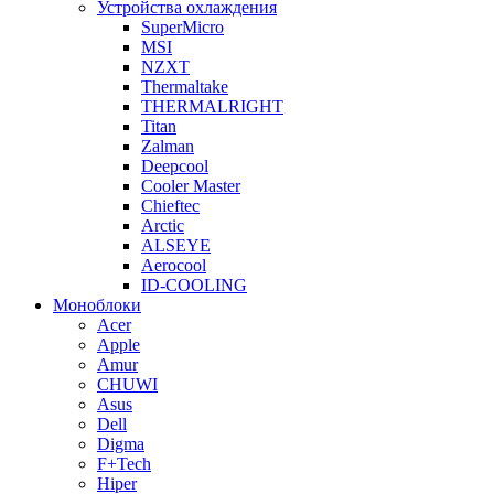
Устройства охлаждения
SuperMicro
MSI
NZXT
Thermaltake
THERMALRIGHT
Titan
Zalman
Deepcool
Cooler Master
Chieftec
Arctic
ALSEYE
Aerocool
ID-COOLING
Моноблоки
Acer
Apple
Amur
CHUWI
Asus
Dell
Digma
F+Tech
Hiper