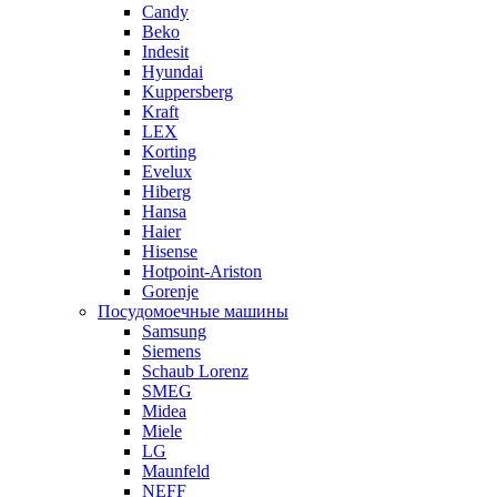
Candy
Beko
Indesit
Hyundai
Kuppersberg
Kraft
LEX
Korting
Evelux
Hiberg
Hansa
Haier
Hisense
Hotpoint-Ariston
Gorenje
Посудомоечные машины
Samsung
Siemens
Schaub Lorenz
SMEG
Midea
Miele
LG
Maunfeld
NEFF