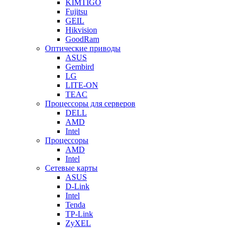
KIMTIGO
Fujitsu
GEIL
Hikvision
GoodRam
Оптические приводы
ASUS
Gembird
LG
LITE-ON
TEAC
Процессоры для серверов
DELL
AMD
Intel
Процессоры
AMD
Intel
Сетевые карты
ASUS
D-Link
Intel
Tenda
TP-Link
ZyXEL