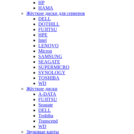
HP
HAMA
Жёсткие диски для серверов
DELL
DOTHILL
FUJITSU
HPE
Intel
LENOVO
Micron
SAMSUNG
SEAGATE
SUPERMICRO
SYNOLOGY
TOSHIBA
WD
Жёсткие диски
A-DATA
FUJITSU
Seagate
DELL
Toshiba
Transcend
WD
Звуковые карты