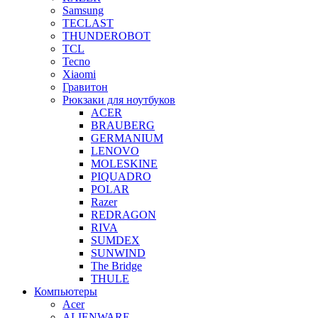
Samsung
TECLAST
THUNDEROBOT
TCL
Tecno
Xiaomi
Гравитон
Рюкзаки для ноутбуков
ACER
BRAUBERG
GERMANIUM
LENOVO
MOLESKINE
PIQUADRO
POLAR
Razer
REDRAGON
RIVA
SUMDEX
SUNWIND
The Bridge
THULE
Компьютеры
Acer
ALIENWARE