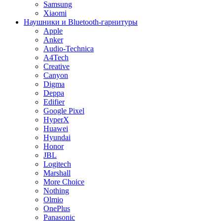
Samsung
Xiaomi
Наушники и Bluetooth-гарнитуры
Apple
Anker
Audio-Technica
A4Tech
Creative
Canyon
Digma
Deppa
Edifier
Google Pixel
HyperX
Huawei
Hyundai
Honor
JBL
Logitech
Marshall
More Choice
Nothing
Olmio
OnePlus
Panasonic