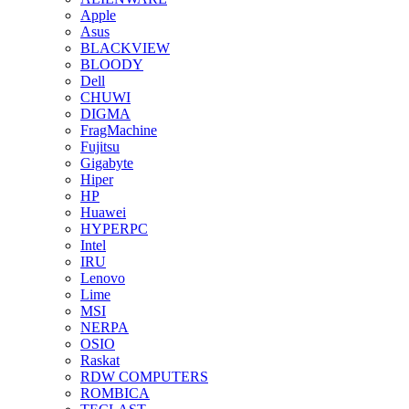
Apple
Asus
BLACKVIEW
BLOODY
Dell
CHUWI
DIGMA
FragMachine
Fujitsu
Gigabyte
Hiper
HP
Huawei
HYPERPC
Intel
IRU
Lenovo
Lime
MSI
NERPA
OSIO
Raskat
RDW COMPUTERS
ROMBICA