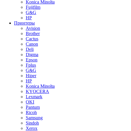
Konica Minolta
Fujifilm
G&G
HP
Принтеры
Avision
Brother
Cactus
Canon
Deli
Digma
Epson
Fplus
G&G
Hiper
HP
Konica Minolta
KYOCERA
Lexmark
OKI
Pantum
Ricoh
Samsung
Sindoh
Xerox