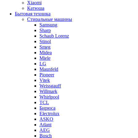
Xiaomi
Катюша
Бытовая техника
Стиральные машины
Samsung
Sharp
Schaub Lorenz
Stinol
Smeg
Midea
Miele
LG
Maunfeld
Pioneer
Vitek
Weissgauff
Willmark
Whirlpool
TCL
Бирюса
Electrolux
ASKO
Atlant
AEG
Bosch