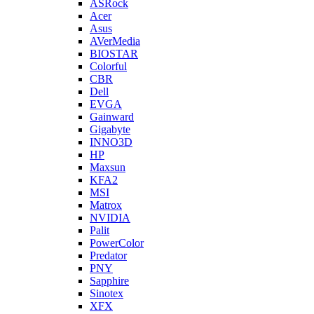
ASRock
Acer
Asus
AVerMedia
BIOSTAR
Colorful
CBR
Dell
EVGA
Gainward
Gigabyte
INNO3D
HP
Maxsun
KFA2
MSI
Matrox
NVIDIA
Palit
PowerColor
Predator
PNY
Sapphire
Sinotex
XFX