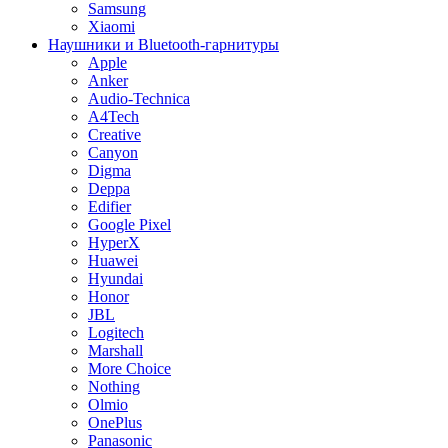
Samsung
Xiaomi
Наушники и Bluetooth-гарнитуры
Apple
Anker
Audio-Technica
A4Tech
Creative
Canyon
Digma
Deppa
Edifier
Google Pixel
HyperX
Huawei
Hyundai
Honor
JBL
Logitech
Marshall
More Choice
Nothing
Olmio
OnePlus
Panasonic