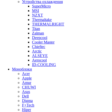
Устройства охлаждения
SuperMicro
MSI
NZXT
Thermaltake
THERMALRIGHT
Titan
Zalman
Deepcool
Cooler Master
Chieftec
Arctic
ALSEYE
Aerocool
ID-COOLING
Моноблоки
Acer
Apple
Amur
CHUWI
Asus
Dell
Digma
F+Tech
Hiper