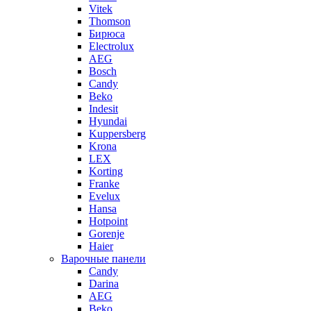
Vitek
Thomson
Бирюса
Electrolux
AEG
Bosch
Candy
Beko
Indesit
Hyundai
Kuppersberg
Krona
LEX
Korting
Franke
Evelux
Hansa
Hotpoint
Gorenje
Haier
Варочные панели
Candy
Darina
AEG
Beko