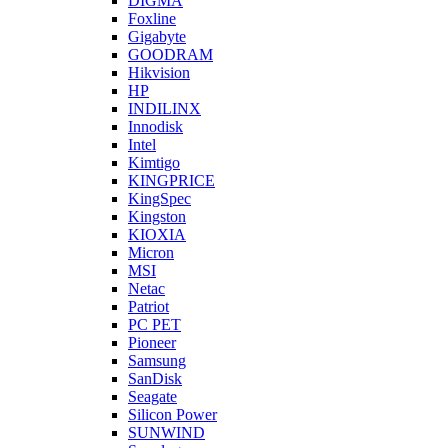
DIGMA
Foxline
Gigabyte
GOODRAM
Hikvision
HP
INDILINX
Innodisk
Intel
Kimtigo
KINGPRICE
KingSpec
Kingston
KIOXIA
Micron
MSI
Netac
Patriot
PC PET
Pioneer
Samsung
SanDisk
Seagate
Silicon Power
SUNWIND