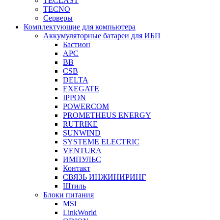
TECLAST
TECNO
Серверы
Комплектующие для компьютера
Аккумуляторные батареи для ИБП
Бастион
APC
BB
CSB
DELTA
EXEGATE
IPPON
POWERCOM
PROMETHEUS ENERGY
RUTRIKE
SUNWIND
SYSTEME ELECTRIC
VENTURA
ИМПУЛЬС
Контакт
СВЯЗЬ ИНЖИНИРИНГ
Штиль
Блоки питания
MSI
LinkWorld