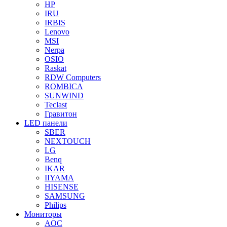
HP
IRU
IRBIS
Lenovo
MSI
Nerpa
OSIO
Raskat
RDW Computers
ROMBICA
SUNWIND
Teclast
Гравитон
LED панели
SBER
NEXTOUCH
LG
Benq
IKAR
IIYAMA
HISENSE
SAMSUNG
Philips
Мониторы
AOC