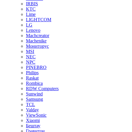
IRBIS
KTC
Lime
LIGHTCOM
LG
Lenovo
Machcreator
Machenike
Мониторус
MSI
NEC
NPC
PINEBRO
Philips
Raskat
Rombica
RDW Computers
Sunwind
Samsung
TCL
Valday
ViewSonic
Xiaomi
Бештау
Гравитон