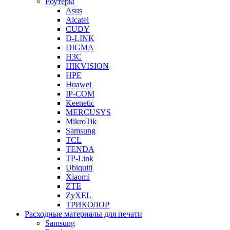
Роутеры
Asus
Alcatel
CUDY
D-LINK
DIGMA
H3C
HIKVISION
HPE
Huawei
IP-COM
Keenetic
MERCUSYS
MikroTik
Samsung
TCL
TENDA
TP-Link
Ubiquiti
Xiaomi
ZTE
ZyXEL
ТРИКОЛОР
Расходные материалы для печати
Samsung