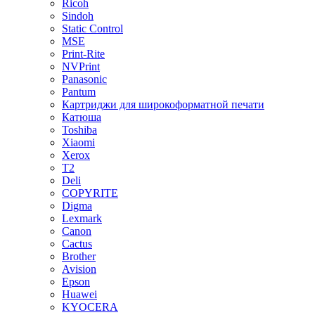
Ricoh
Sindoh
Static Control
MSE
Print-Rite
NVPrint
Panasonic
Pantum
Картриджи для широкоформатной печати
Катюша
Toshiba
Xiaomi
Xerox
T2
Deli
COPYRITE
Digma
Lexmark
Canon
Cactus
Brother
Avision
Epson
Huawei
KYOCERA