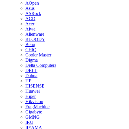
AOpen
Asus
ASRock
ACD
Acer
Aiwa
Alienware
BLOODY
Benq
CHiQ
Cooler Master
Digma
Delta Computers
DELL
Dahua
HP
HISENSE
Huawei
Hiper
Hikvision
FragMachine
Gigabyte
GMNG
IRU
IIYAMA