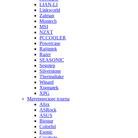
LIAN-LI
Linkworld
Zalman
Montech
MSI
NZXT
PCCOOLER
Powercase
Raijintek
Razer
SEASONIC
Segotep
Silverstone
Thermaltake
Winard
Xigmatek
XPG
Материнские платы
Afox
ASRock
ASUS
Biostar
Colorful
Esonic
Gigabyte