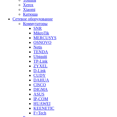
Toshiba
Xerox
Xiaomi
Катюша
Сетевое оборудование
Коммутаторы
SNR
MikroTik
MERCUSYS
OSNOVO
Netis
TENDA
Ubiquiti
TP-Link
ZYXEL
D-Link
CUDY
DAHUA
CISCO
DIGMA
ASUS
IP-COM
HUAWEI
KEENETIC
F+Tech