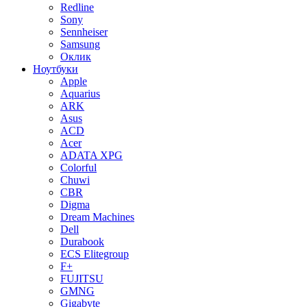
Redline
Sony
Sennheiser
Samsung
Оклик
Ноутбуки
Apple
Aquarius
ARK
Asus
ACD
Acer
ADATA XPG
Colorful
Chuwi
CBR
Digma
Dream Machines
Dell
Durabook
ECS Elitegroup
F+
FUJITSU
GMNG
Gigabyte