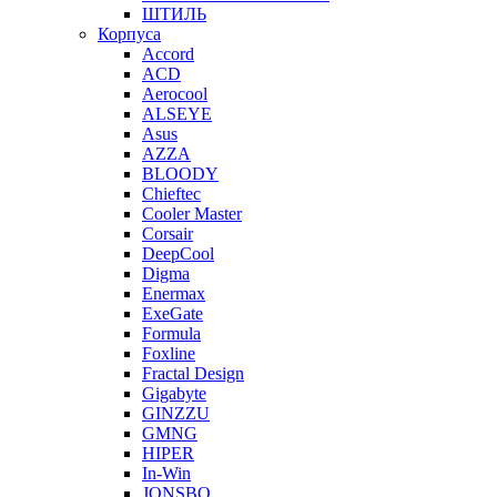
ШТИЛЬ
Корпуса
Accord
ACD
Aerocool
ALSEYE
Asus
AZZA
BLOODY
Chieftec
Cooler Master
Corsair
DeepCool
Digma
Enermax
ExeGate
Formula
Foxline
Fractal Design
Gigabyte
GINZZU
GMNG
HIPER
In-Win
JONSBO