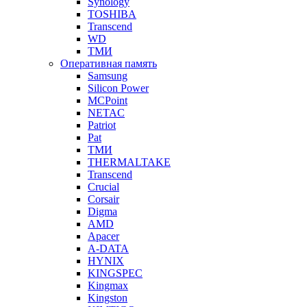
Synology
TOSHIBA
Transcend
WD
ТМИ
Оперативная память
Samsung
Silicon Power
MCPoint
NETAC
Patriot
Pat
ТМИ
THERMALTAKE
Transcend
Crucial
Corsair
Digma
AMD
Apacer
A-DATA
HYNIX
KINGSPEC
Kingmax
Kingston