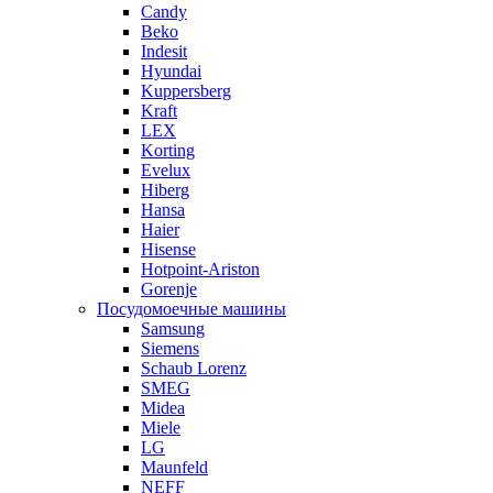
Candy
Beko
Indesit
Hyundai
Kuppersberg
Kraft
LEX
Korting
Evelux
Hiberg
Hansa
Haier
Hisense
Hotpoint-Ariston
Gorenje
Посудомоечные машины
Samsung
Siemens
Schaub Lorenz
SMEG
Midea
Miele
LG
Maunfeld
NEFF