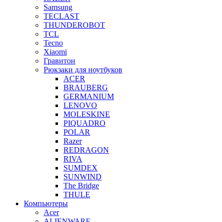
Samsung
TECLAST
THUNDEROBOT
TCL
Tecno
Xiaomi
Гравитон
Рюкзаки для ноутбуков
ACER
BRAUBERG
GERMANIUM
LENOVO
MOLESKINE
PIQUADRO
POLAR
Razer
REDRAGON
RIVA
SUMDEX
SUNWIND
The Bridge
THULE
Компьютеры
Acer
ALIENWARE