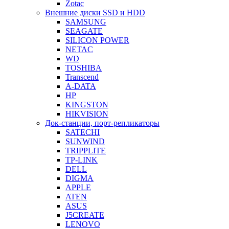
Zotac
Внешние диски SSD и HDD
SAMSUNG
SEAGATE
SILICON POWER
NETAC
WD
TOSHIBA
Transcend
A-DATA
HP
KINGSTON
HIKVISION
Док-станции, порт-репликаторы
SATECHI
SUNWIND
TRIPPLITE
TP-LINK
DELL
DIGMA
APPLE
ATEN
ASUS
J5CREATE
LENOVO