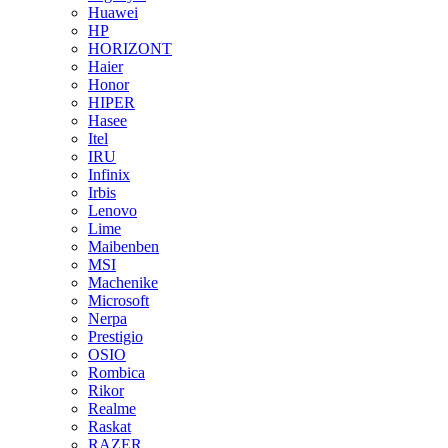
Huawei
HP
HORIZONT
Haier
Honor
HIPER
Hasee
Itel
IRU
Infinix
Irbis
Lenovo
Lime
Maibenben
MSI
Machenike
Microsoft
Nerpa
Prestigio
OSIO
Rombica
Rikor
Realme
Raskat
RAZER