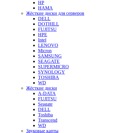
HP
HAMA
Жёсткие диски для серверов
DELL
DOTHILL
FUJITSU
HPE
Intel
LENOVO
Micron
SAMSUNG
SEAGATE
SUPERMICRO
SYNOLOGY
TOSHIBA
WD
Жёсткие диски
A-DATA
FUJITSU
Seagate
DELL
Toshiba
Transcend
WD
Звуковые карты