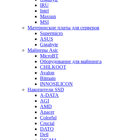
IRU
Intel
Maxsun
MSI
Материнские платы для серверов
Supermicro
ASUS
Gigabyte
Майнеры Asic
MicroBT
Оборудование для майнинга
CHILKOOT
Avalon
Bitmain
INNOSILICON
Накопители SSD
A-DATA
AGI
AMD
Apacer
Colorful
Crucial
DATO
Dell