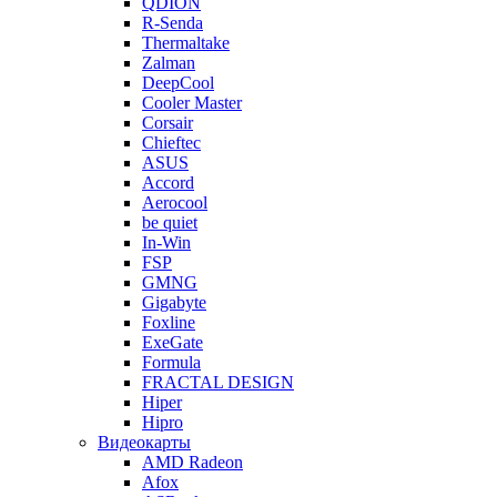
QDION
R-Senda
Thermaltake
Zalman
DeepCool
Cooler Master
Corsair
Chieftec
ASUS
Accord
Aerocool
be quiet
In-Win
FSP
GMNG
Gigabyte
Foxline
ExeGate
Formula
FRACTAL DESIGN
Hiper
Hipro
Видеокарты
AMD Radeon
Afox