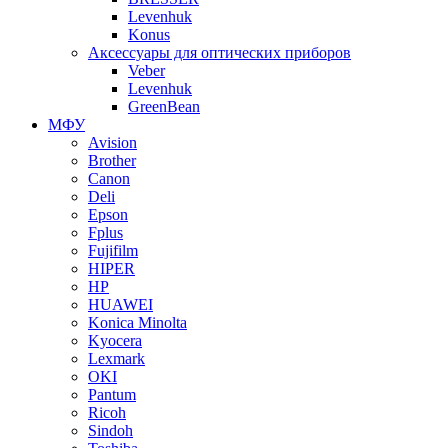
Levenhuk
Konus
Аксессуары для оптических приборов
Veber
Levenhuk
GreenBean
МФУ
Avision
Brother
Canon
Deli
Epson
Fplus
Fujifilm
HIPER
HP
HUAWEI
Konica Minolta
Kyocera
Lexmark
OKI
Pantum
Ricoh
Sindoh