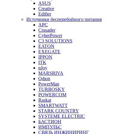
ASUS
Creative
Edifier
Источники бесперебойного питания
APC
Crusader
CyberPower
C3 SOLUTIONS
EATON
EXEGATE
IPPON
ITK
nJoy
MARSRIVA
Qdion
PowerMan
TURBOSKY
POWERCOM
Raskat
SMARTWATT
STARK COUNTRY
SYSTEME ELECTRIC
БАСТИОН
ИМПУЛЬС
СВЯЗЬ ИНЖИНИРИНГ