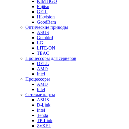
KIMTIGO
Fujitsu
GEIL
Hikvision
GoodRam
Оптические приводы
ASUS
Gembird
LG
LITE-ON
TEAC
Процессоры для серверов
DELL
AMD
Intel
Процессоры
AMD
Intel
Сетевые карты
ASUS
D-Link
Intel
Tenda
TP-Link
ZyXEL