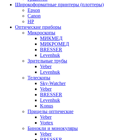
Широкоформатные принтеры (плоттеры)
Epson
Canon
HP
Оптические приборы
Микроскопы
МИКМЕД
МИКРОМЕД
BRESSER
Levenhuk
Зрительные трубы
Veber
Levenhuk
Телескопы
Sky-Watcher
Veber
BRESSER
Levenhuk
Konus
Прицелы оптические
Veber
Vortex
Бинокли и монокуляры
Veber
BRESSER