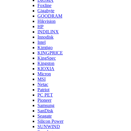
DIGMA
Foxline
Gigabyte
GOODRAM
Hikvision
HP
INDILINX
Innodisk
Intel
Kimtigo
KINGPRICE
KingSpec
Kingston
KIOXIA
Micron
MSI
Netac
Patriot
PC PET
Pioneer
Samsung
SanDisk
Seagate
Silicon Power
SUNWIND