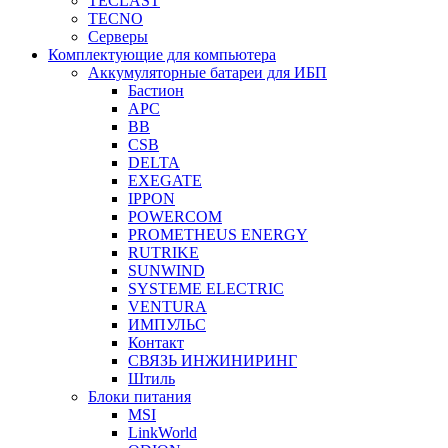
TECLAST
TECNO
Серверы
Комплектующие для компьютера
Аккумуляторные батареи для ИБП
Бастион
APC
BB
CSB
DELTA
EXEGATE
IPPON
POWERCOM
PROMETHEUS ENERGY
RUTRIKE
SUNWIND
SYSTEME ELECTRIC
VENTURA
ИМПУЛЬС
Контакт
СВЯЗЬ ИНЖИНИРИНГ
Штиль
Блоки питания
MSI
LinkWorld