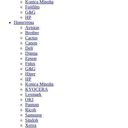
Konica Minolta
Fujifilm
G&G
HP
Принтеры
Avision
Brother
Cactus
Canon
Deli
Digma
Epson
Fplus
G&G
Hiper
HP
Konica Minolta
KYOCERA
Lexmark
OKI
Pantum
Ricoh
Samsung
Sindoh
Xerox