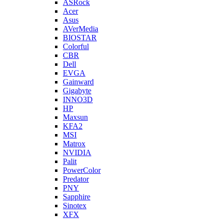
ASRock
Acer
Asus
AVerMedia
BIOSTAR
Colorful
CBR
Dell
EVGA
Gainward
Gigabyte
INNO3D
HP
Maxsun
KFA2
MSI
Matrox
NVIDIA
Palit
PowerColor
Predator
PNY
Sapphire
Sinotex
XFX