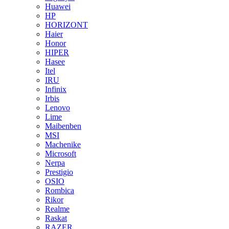
Huawei
HP
HORIZONT
Haier
Honor
HIPER
Hasee
Itel
IRU
Infinix
Irbis
Lenovo
Lime
Maibenben
MSI
Machenike
Microsoft
Nerpa
Prestigio
OSIO
Rombica
Rikor
Realme
Raskat
RAZER