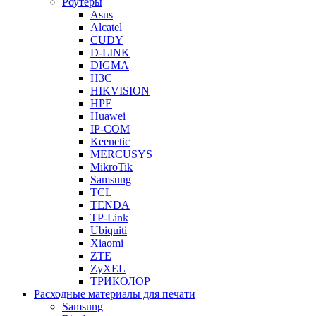
Роутеры
Asus
Alcatel
CUDY
D-LINK
DIGMA
H3C
HIKVISION
HPE
Huawei
IP-COM
Keenetic
MERCUSYS
MikroTik
Samsung
TCL
TENDA
TP-Link
Ubiquiti
Xiaomi
ZTE
ZyXEL
ТРИКОЛОР
Расходные материалы для печати
Samsung