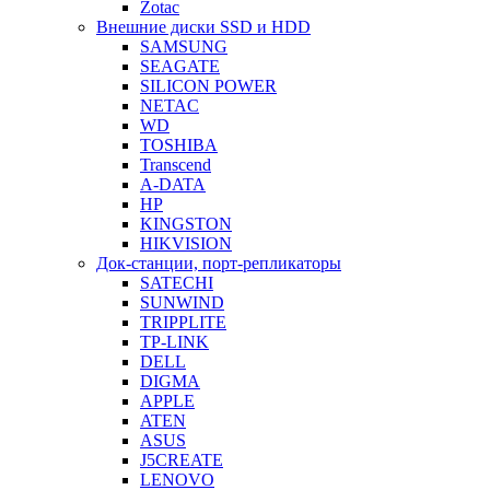
Zotac
Внешние диски SSD и HDD
SAMSUNG
SEAGATE
SILICON POWER
NETAC
WD
TOSHIBA
Transcend
A-DATA
HP
KINGSTON
HIKVISION
Док-станции, порт-репликаторы
SATECHI
SUNWIND
TRIPPLITE
TP-LINK
DELL
DIGMA
APPLE
ATEN
ASUS
J5CREATE
LENOVO