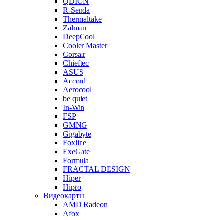
QDION
R-Senda
Thermaltake
Zalman
DeepCool
Cooler Master
Corsair
Chieftec
ASUS
Accord
Aerocool
be quiet
In-Win
FSP
GMNG
Gigabyte
Foxline
ExeGate
Formula
FRACTAL DESIGN
Hiper
Hipro
Видеокарты
AMD Radeon
Afox