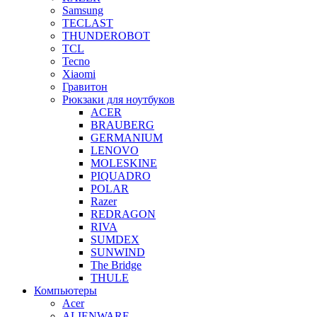
Samsung
TECLAST
THUNDEROBOT
TCL
Tecno
Xiaomi
Гравитон
Рюкзаки для ноутбуков
ACER
BRAUBERG
GERMANIUM
LENOVO
MOLESKINE
PIQUADRO
POLAR
Razer
REDRAGON
RIVA
SUMDEX
SUNWIND
The Bridge
THULE
Компьютеры
Acer
ALIENWARE