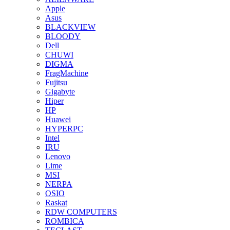
Apple
Asus
BLACKVIEW
BLOODY
Dell
CHUWI
DIGMA
FragMachine
Fujitsu
Gigabyte
Hiper
HP
Huawei
HYPERPC
Intel
IRU
Lenovo
Lime
MSI
NERPA
OSIO
Raskat
RDW COMPUTERS
ROMBICA