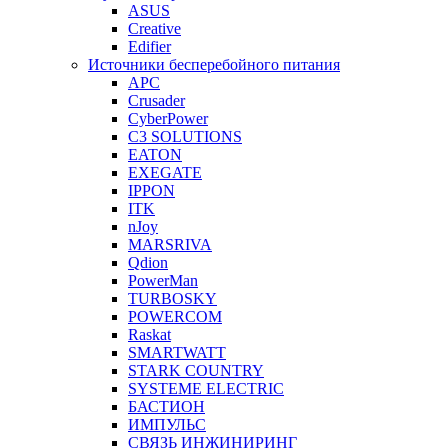
ASUS
Creative
Edifier
Источники бесперебойного питания
APC
Crusader
CyberPower
C3 SOLUTIONS
EATON
EXEGATE
IPPON
ITK
nJoy
MARSRIVA
Qdion
PowerMan
TURBOSKY
POWERCOM
Raskat
SMARTWATT
STARK COUNTRY
SYSTEME ELECTRIC
БАСТИОН
ИМПУЛЬС
СВЯЗЬ ИНЖИНИРИНГ