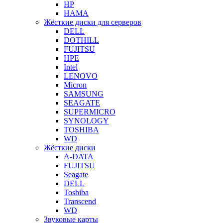
HP
HAMA
Жёсткие диски для серверов
DELL
DOTHILL
FUJITSU
HPE
Intel
LENOVO
Micron
SAMSUNG
SEAGATE
SUPERMICRO
SYNOLOGY
TOSHIBA
WD
Жёсткие диски
A-DATA
FUJITSU
Seagate
DELL
Toshiba
Transcend
WD
Звуковые карты