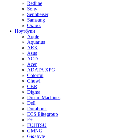
Redline
Sony
Sennheiser
Samsung
Оклик
Ноутбуки
Apple
Aquarius
ARK
Asus
ACD
Acer
ADATA XPG
Colorful
Chuwi
CBR
Digma
Dream Machines
Dell
Durabook
ECS Elitegroup
F+
FUJITSU
GMNG
Gigabyte