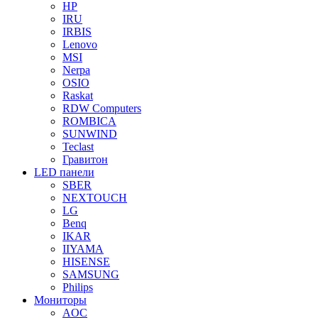
HP
IRU
IRBIS
Lenovo
MSI
Nerpa
OSIO
Raskat
RDW Computers
ROMBICA
SUNWIND
Teclast
Гравитон
LED панели
SBER
NEXTOUCH
LG
Benq
IKAR
IIYAMA
HISENSE
SAMSUNG
Philips
Мониторы
AOC