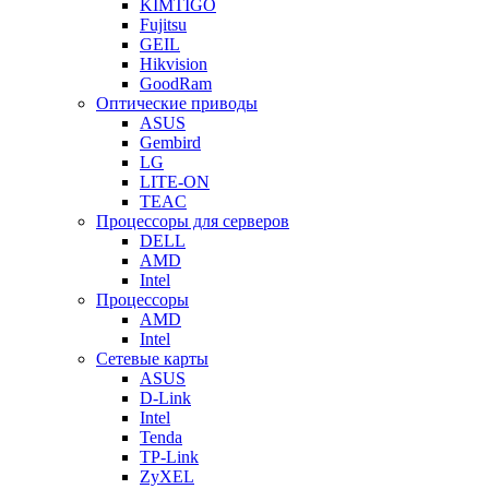
KIMTIGO
Fujitsu
GEIL
Hikvision
GoodRam
Оптические приводы
ASUS
Gembird
LG
LITE-ON
TEAC
Процессоры для серверов
DELL
AMD
Intel
Процессоры
AMD
Intel
Сетевые карты
ASUS
D-Link
Intel
Tenda
TP-Link
ZyXEL