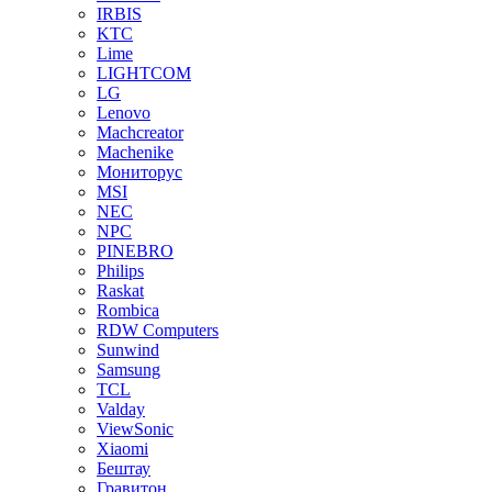
IRBIS
KTC
Lime
LIGHTCOM
LG
Lenovo
Machcreator
Machenike
Мониторус
MSI
NEC
NPC
PINEBRO
Philips
Raskat
Rombica
RDW Computers
Sunwind
Samsung
TCL
Valday
ViewSonic
Xiaomi
Бештау
Гравитон