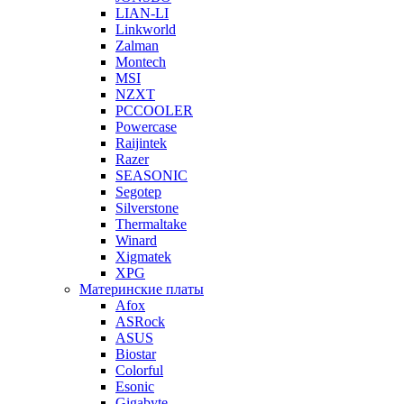
LIAN-LI
Linkworld
Zalman
Montech
MSI
NZXT
PCCOOLER
Powercase
Raijintek
Razer
SEASONIC
Segotep
Silverstone
Thermaltake
Winard
Xigmatek
XPG
Материнские платы
Afox
ASRock
ASUS
Biostar
Colorful
Esonic
Gigabyte