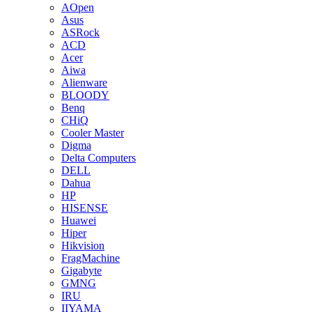
AOpen
Asus
ASRock
ACD
Acer
Aiwa
Alienware
BLOODY
Benq
CHiQ
Cooler Master
Digma
Delta Computers
DELL
Dahua
HP
HISENSE
Huawei
Hiper
Hikvision
FragMachine
Gigabyte
GMNG
IRU
IIYAMA