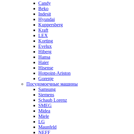
Candy
Beko
Indesit
Hyundai
Kuppersberg
Kraft
LEX
Korting
Evelux
Hiberg
Hansa
Haier
Hisense
Hotpoint-Ariston
Gorenje
Посудомоечные машины
Samsung
Siemens
Schaub Lorenz
SMEG
Midea
Miele
LG
Maunfeld
NEFF