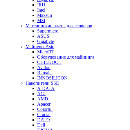
IRU
Intel
Maxsun
MSI
Материнские платы для серверов
Supermicro
ASUS
Gigabyte
Майнеры Asic
MicroBT
Оборудование для майнинга
CHILKOOT
Avalon
Bitmain
INNOSILICON
Накопители SSD
A-DATA
AGI
AMD
Apacer
Colorful
Crucial
DATO
Dell