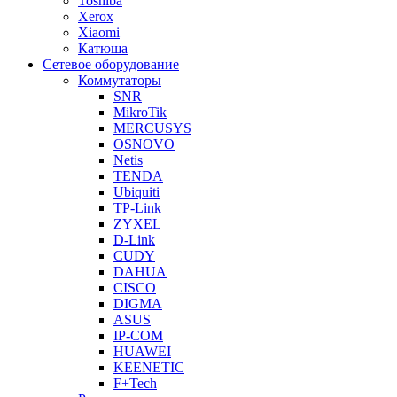
Toshiba
Xerox
Xiaomi
Катюша
Сетевое оборудование
Коммутаторы
SNR
MikroTik
MERCUSYS
OSNOVO
Netis
TENDA
Ubiquiti
TP-Link
ZYXEL
D-Link
CUDY
DAHUA
CISCO
DIGMA
ASUS
IP-COM
HUAWEI
KEENETIC
F+Tech