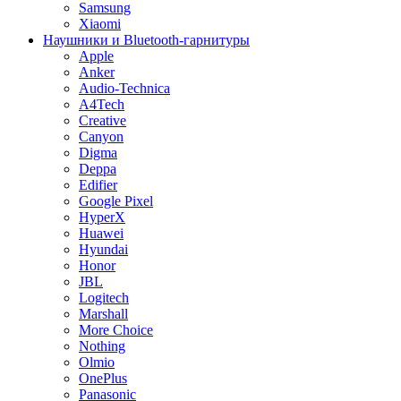
Samsung
Xiaomi
Наушники и Bluetooth-гарнитуры
Apple
Anker
Audio-Technica
A4Tech
Creative
Canyon
Digma
Deppa
Edifier
Google Pixel
HyperX
Huawei
Hyundai
Honor
JBL
Logitech
Marshall
More Choice
Nothing
Olmio
OnePlus
Panasonic