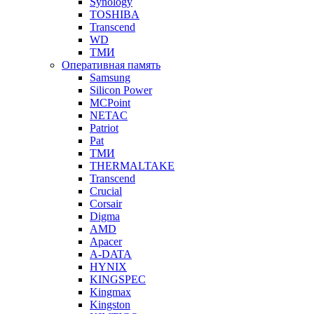
Synology
TOSHIBA
Transcend
WD
ТМИ
Оперативная память
Samsung
Silicon Power
MCPoint
NETAC
Patriot
Pat
ТМИ
THERMALTAKE
Transcend
Crucial
Corsair
Digma
AMD
Apacer
A-DATA
HYNIX
KINGSPEC
Kingmax
Kingston