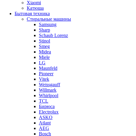
Xiaomi
Катюша
Бытовая техника
Стиральные машины
Samsung
Sharp
Schaub Lorenz
Stinol
Smeg
Midea
Miele
LG
Maunfeld
Pioneer
Vitek
Weissgauff
Willmark
Whirlpool
TCL
Бирюса
Electrolux
ASKO
Atlant
AEG
Bosch