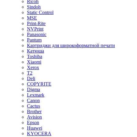
Ricoh
Sindoh
Static Control
MSE
Print-Rite
NVPrint
Panasonic
Pantum
Картриджи для широкоформатной печати
Катюша
Toshiba
Xiaomi
Xerox
T2
Deli
COPYRITE
Digma
Lexmark
Canon
Cactus
Brother
Avision
Epson
Huawei
KYOCERA