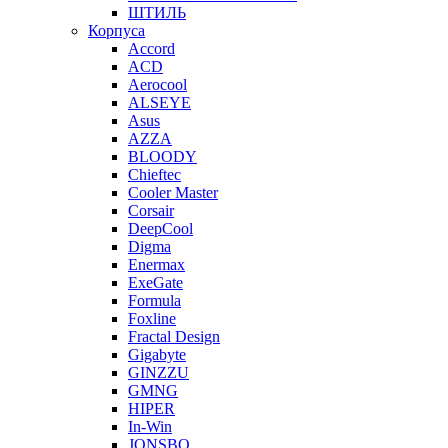
ШТИЛЬ
Корпуса
Accord
ACD
Aerocool
ALSEYE
Asus
AZZA
BLOODY
Chieftec
Cooler Master
Corsair
DeepCool
Digma
Enermax
ExeGate
Formula
Foxline
Fractal Design
Gigabyte
GINZZU
GMNG
HIPER
In-Win
JONSBO