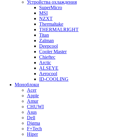
Устройства охлаждения
SuperMicro
MSI
NZXT
Thermaltake
THERMALRIGHT
Titan
Zalman
Deepcool
Cooler Master
Chieftec
Arctic
ALSEYE
Aerocool
ID-COOLING
Моноблоки
Acer
Apple
Amur
CHUWI
Asus
Dell
Digma
F+Tech
Hiper