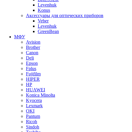
Levenhuk
Konus
Аксессуары для оптических приборов
Veber
Levenhuk
GreenBean
МФУ
Avision
Brother
Canon
Deli
Epson
Fplus
Fujifilm
HIPER
HP
HUAWEI
Konica Minolta
Kyocera
Lexmark
OKI
Pantum
Ricoh
Sindoh