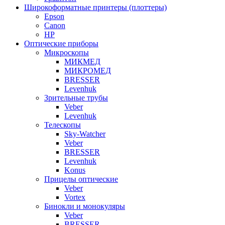
Широкоформатные принтеры (плоттеры)
Epson
Canon
HP
Оптические приборы
Микроскопы
МИКМЕД
МИКРОМЕД
BRESSER
Levenhuk
Зрительные трубы
Veber
Levenhuk
Телескопы
Sky-Watcher
Veber
BRESSER
Levenhuk
Konus
Прицелы оптические
Veber
Vortex
Бинокли и монокуляры
Veber
BRESSER