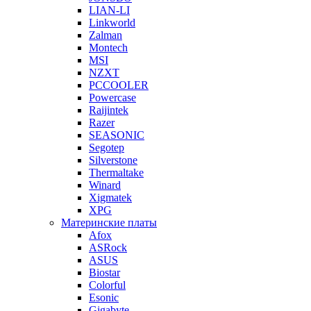
LIAN-LI
Linkworld
Zalman
Montech
MSI
NZXT
PCCOOLER
Powercase
Raijintek
Razer
SEASONIC
Segotep
Silverstone
Thermaltake
Winard
Xigmatek
XPG
Материнские платы
Afox
ASRock
ASUS
Biostar
Colorful
Esonic
Gigabyte