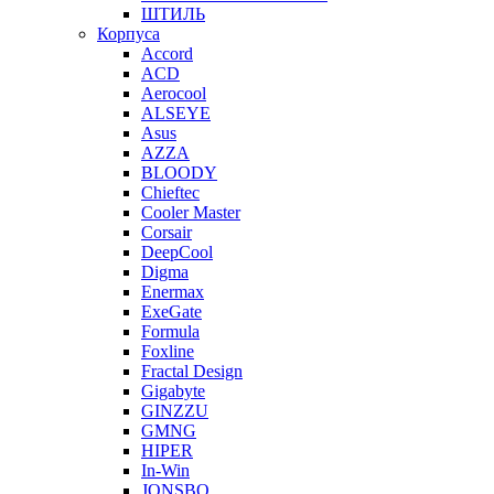
ШТИЛЬ
Корпуса
Accord
ACD
Aerocool
ALSEYE
Asus
AZZA
BLOODY
Chieftec
Cooler Master
Corsair
DeepCool
Digma
Enermax
ExeGate
Formula
Foxline
Fractal Design
Gigabyte
GINZZU
GMNG
HIPER
In-Win
JONSBO