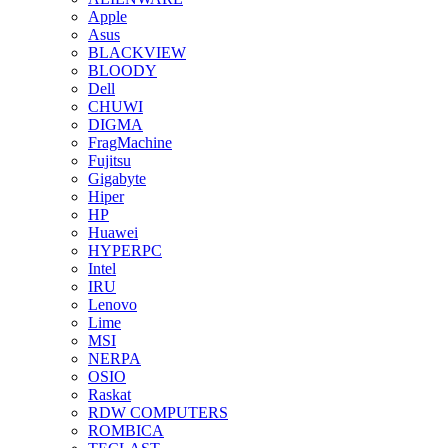
Apple
Asus
BLACKVIEW
BLOODY
Dell
CHUWI
DIGMA
FragMachine
Fujitsu
Gigabyte
Hiper
HP
Huawei
HYPERPC
Intel
IRU
Lenovo
Lime
MSI
NERPA
OSIO
Raskat
RDW COMPUTERS
ROMBICA