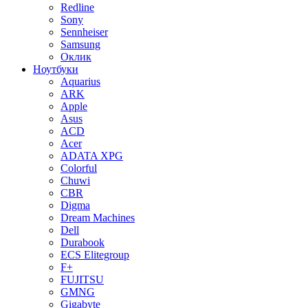
Redline
Sony
Sennheiser
Samsung
Оклик
Ноутбуки
Aquarius
ARK
Apple
Asus
ACD
Acer
ADATA XPG
Colorful
Chuwi
CBR
Digma
Dream Machines
Dell
Durabook
ECS Elitegroup
F+
FUJITSU
GMNG
Gigabyte