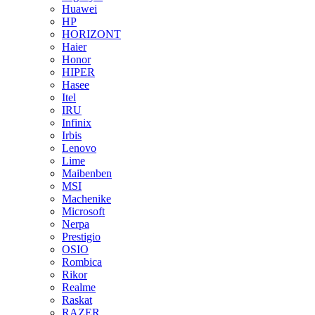
Huawei
HP
HORIZONT
Haier
Honor
HIPER
Hasee
Itel
IRU
Infinix
Irbis
Lenovo
Lime
Maibenben
MSI
Machenike
Microsoft
Nerpa
Prestigio
OSIO
Rombica
Rikor
Realme
Raskat
RAZER