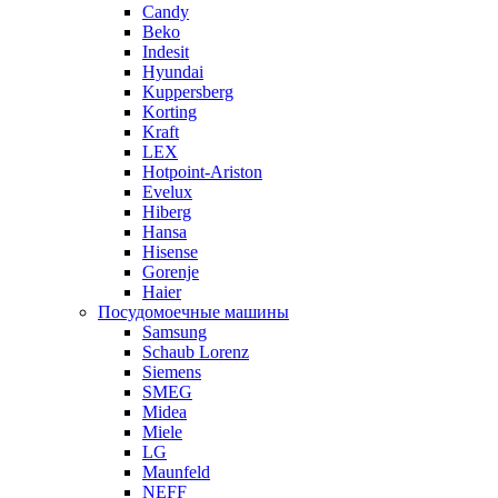
Candy
Beko
Indesit
Hyundai
Kuppersberg
Korting
Kraft
LEX
Hotpoint-Ariston
Evelux
Hiberg
Hansa
Hisense
Gorenje
Haier
Посудомоечные машины
Samsung
Schaub Lorenz
Siemens
SMEG
Midea
Miele
LG
Maunfeld
NEFF