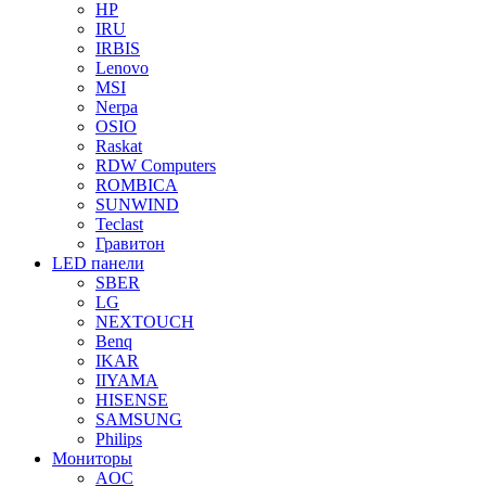
HP
IRU
IRBIS
Lenovo
MSI
Nerpa
OSIO
Raskat
RDW Computers
ROMBICA
SUNWIND
Teclast
Гравитон
LED панели
SBER
LG
NEXTOUCH
Benq
IKAR
IIYAMA
HISENSE
SAMSUNG
Philips
Мониторы
AOC