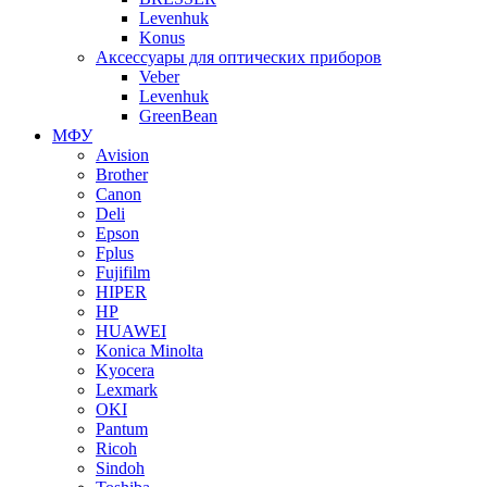
Levenhuk
Konus
Аксессуары для оптических приборов
Veber
Levenhuk
GreenBean
МФУ
Avision
Brother
Canon
Deli
Epson
Fplus
Fujifilm
HIPER
HP
HUAWEI
Konica Minolta
Kyocera
Lexmark
OKI
Pantum
Ricoh
Sindoh