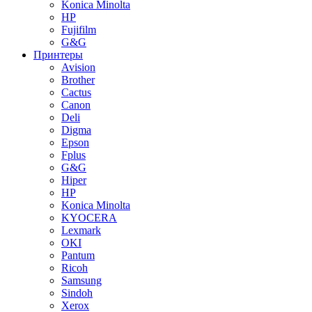
Konica Minolta
HP
Fujifilm
G&G
Принтеры
Avision
Brother
Cactus
Canon
Deli
Digma
Epson
Fplus
G&G
Hiper
HP
Konica Minolta
KYOCERA
Lexmark
OKI
Pantum
Ricoh
Samsung
Sindoh
Xerox