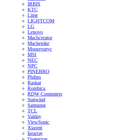
IRBIS
KTC
Lime
LIGHTCOM
LG
Lenovo
Machcreator
Machenike
Мониторус
MSI
NEC
NPC
PINEBRO
Philips
Raskat
Rombica
RDW Computers
Sunwind
Samsung
TCL
Valday
ViewSonic
Xiaomi
Бештау
Гравитон