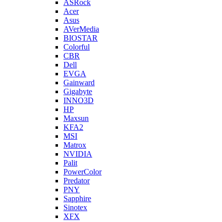
ASRock
Acer
Asus
AVerMedia
BIOSTAR
Colorful
CBR
Dell
EVGA
Gainward
Gigabyte
INNO3D
HP
Maxsun
KFA2
MSI
Matrox
NVIDIA
Palit
PowerColor
Predator
PNY
Sapphire
Sinotex
XFX