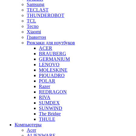
Samsung
TECLAST
THUNDEROBOT
TCL
Tecno
Xiaomi
Гравитон
Рюкзаки для ноутбуков
ACER
BRAUBERG
GERMANIUM
LENOVO
MOLESKINE
PIQUADRO
POLAR
Razer
REDRAGON
RIVA
SUMDEX
SUNWIND
The Bridge
THULE
Компьютеры
Acer
ALIENWARE