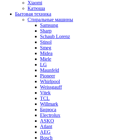
Xiaomi
Катюша
Бытовая техника
Стиральные машины
Samsung
Sharp
Schaub Lorenz
Stinol
Smeg
Midea
Miele
LG
Maunfeld
Pioneer
Whirlpool
Weissgauff
Vitek
TCL
Willmark
Бирюса
Electrolux
ASKO
Atlant
AEG
Bosch