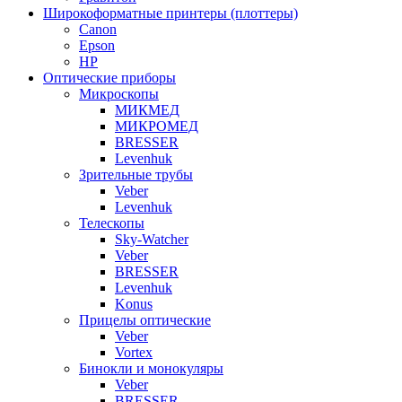
Широкоформатные принтеры (плоттеры)
Canon
Epson
HP
Оптические приборы
Микроскопы
МИКМЕД
МИКРОМЕД
BRESSER
Levenhuk
Зрительные трубы
Veber
Levenhuk
Телескопы
Sky-Watcher
Veber
BRESSER
Levenhuk
Konus
Прицелы оптические
Veber
Vortex
Бинокли и монокуляры
Veber
BRESSER