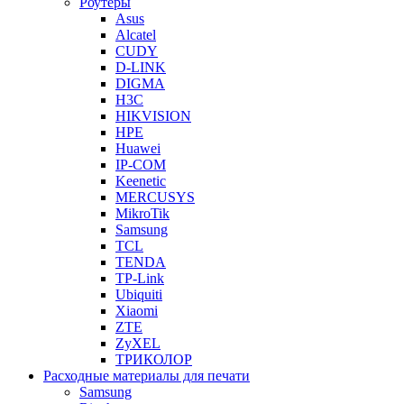
Роутеры
Asus
Alcatel
CUDY
D-LINK
DIGMA
H3C
HIKVISION
HPE
Huawei
IP-COM
Keenetic
MERCUSYS
MikroTik
Samsung
TCL
TENDA
TP-Link
Ubiquiti
Xiaomi
ZTE
ZyXEL
ТРИКОЛОР
Расходные материалы для печати
Samsung