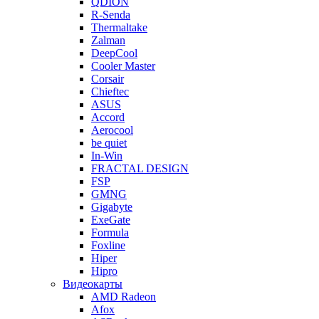
QDION
R-Senda
Thermaltake
Zalman
DeepCool
Cooler Master
Corsair
Chieftec
ASUS
Accord
Aerocool
be quiet
In-Win
FRACTAL DESIGN
FSP
GMNG
Gigabyte
ExeGate
Formula
Foxline
Hiper
Hipro
Видеокарты
AMD Radeon
Afox