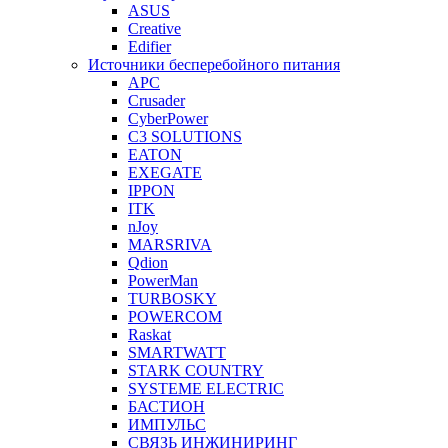
ASUS
Creative
Edifier
Источники бесперебойного питания
APC
Crusader
CyberPower
C3 SOLUTIONS
EATON
EXEGATE
IPPON
ITK
nJoy
MARSRIVA
Qdion
PowerMan
TURBOSKY
POWERCOM
Raskat
SMARTWATT
STARK COUNTRY
SYSTEME ELECTRIC
БАСТИОН
ИМПУЛЬС
СВЯЗЬ ИНЖИНИРИНГ