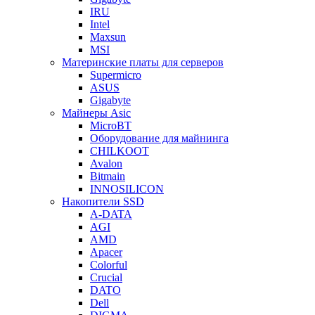
IRU
Intel
Maxsun
MSI
Материнские платы для серверов
Supermicro
ASUS
Gigabyte
Майнеры Asic
MicroBT
Оборудование для майнинга
CHILKOOT
Avalon
Bitmain
INNOSILICON
Накопители SSD
A-DATA
AGI
AMD
Apacer
Colorful
Crucial
DATO
Dell