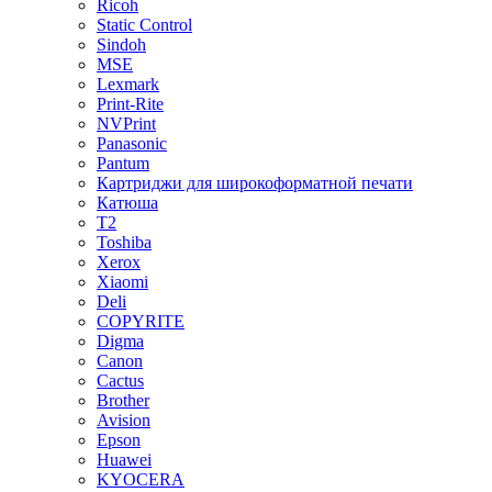
Ricoh
Static Control
Sindoh
MSE
Lexmark
Print-Rite
NVPrint
Panasonic
Pantum
Картриджи для широкоформатной печати
Катюша
T2
Toshiba
Xerox
Xiaomi
Deli
COPYRITE
Digma
Canon
Cactus
Brother
Avision
Epson
Huawei
KYOCERA