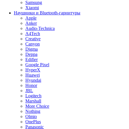
Samsung
Xiaomi
Наушники и Bluetooth-гарнитуры
Apple
Anker
Audio-Technica
A4Tech
Creative
Canyon
Digma
Deppa
Edifier
Google Pixel
HyperX
Huawei
Hyundai
Honor
JBL
Logitech
Marshall
More Choice
Nothing
Olmio
OnePlus
Panasonic