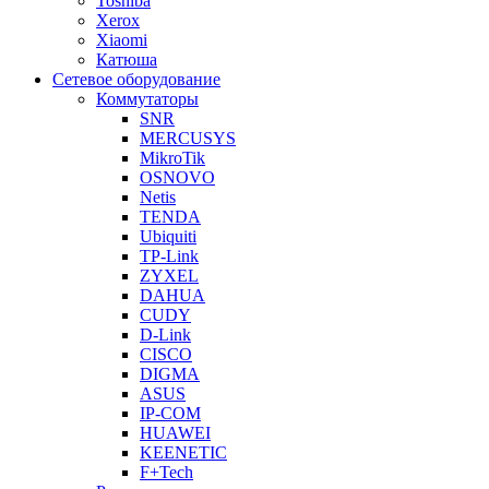
Toshiba
Xerox
Xiaomi
Катюша
Сетевое оборудование
Коммутаторы
SNR
MERCUSYS
MikroTik
OSNOVO
Netis
TENDA
Ubiquiti
TP-Link
ZYXEL
DAHUA
CUDY
D-Link
CISCO
DIGMA
ASUS
IP-COM
HUAWEI
KEENETIC
F+Tech