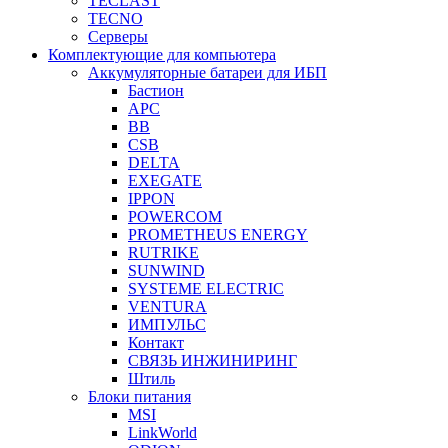
TECLAST
TECNO
Серверы
Комплектующие для компьютера
Аккумуляторные батареи для ИБП
Бастион
APC
BB
CSB
DELTA
EXEGATE
IPPON
POWERCOM
PROMETHEUS ENERGY
RUTRIKE
SUNWIND
SYSTEME ELECTRIC
VENTURA
ИМПУЛЬС
Контакт
СВЯЗЬ ИНЖИНИРИНГ
Штиль
Блоки питания
MSI
LinkWorld