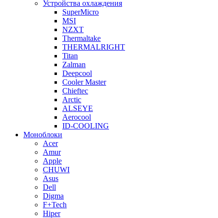
Устройства охлаждения
SuperMicro
MSI
NZXT
Thermaltake
THERMALRIGHT
Titan
Zalman
Deepcool
Cooler Master
Chieftec
Arctic
ALSEYE
Aerocool
ID-COOLING
Моноблоки
Acer
Amur
Apple
CHUWI
Asus
Dell
Digma
F+Tech
Hiper