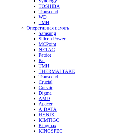
Synology
TOSHIBA
Transcend
WD
ТМИ
Оперативная память
Samsung
Silicon Power
MCPoint
NETAC
Patriot
Pat
ТМИ
THERMALTAKE
Transcend
Crucial
Corsair
Digma
AMD
Apacer
A-DATA
HYNIX
KIMTIGO
Kingmax
KINGSPEC