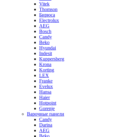
Vitek
Thomson
Бирюса
Electrolux
AEG
Bosch
Candy
Beko
Hyundai
Indesit
Kuppersberg
Krona
Korting
LEX
Franke
Evelux
Hansa
Haier
Hotpoint
Gorenje
Варочные панели
Candy
Darina
AEG
Beko