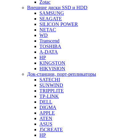
Zotac
Внешние диски SSD и HDD
SAMSUNG
SEAGATE
SILICON POWER
NETAC
WD
Transcend
TOSHIBA
A-DATA
HP
KINGSTON
HIKVISION
Док-станции, порт-репликаторы
SATECHI
SUNWIND
TRIPPLITE
TP-LINK
DELL
DIGMA
APPLE
ATEN
ASUS
J5CREATE
HP