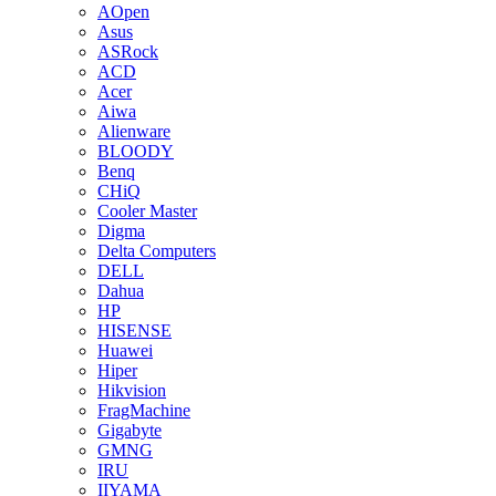
AOpen
Asus
ASRock
ACD
Acer
Aiwa
Alienware
BLOODY
Benq
CHiQ
Cooler Master
Digma
Delta Computers
DELL
Dahua
HP
HISENSE
Huawei
Hiper
Hikvision
FragMachine
Gigabyte
GMNG
IRU
IIYAMA