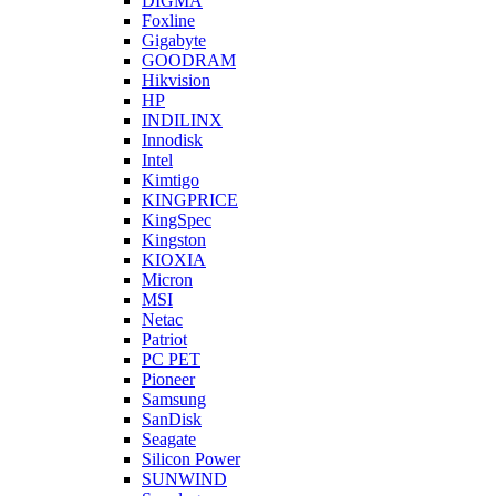
DIGMA
Foxline
Gigabyte
GOODRAM
Hikvision
HP
INDILINX
Innodisk
Intel
Kimtigo
KINGPRICE
KingSpec
Kingston
KIOXIA
Micron
MSI
Netac
Patriot
PC PET
Pioneer
Samsung
SanDisk
Seagate
Silicon Power
SUNWIND