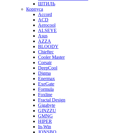
ШТИЛЬ
Корпуса
Accord
ACD
Aerocool
ALSEYE
Asus
AZZA
BLOODY
Chieftec
Cooler Master
Corsair
DeepCool
Digma
Enermax
ExeGate
Formula
Foxline
Fractal Design
Gigabyte
GINZZU
GMNG
HIPER
In-Win
JONSBO