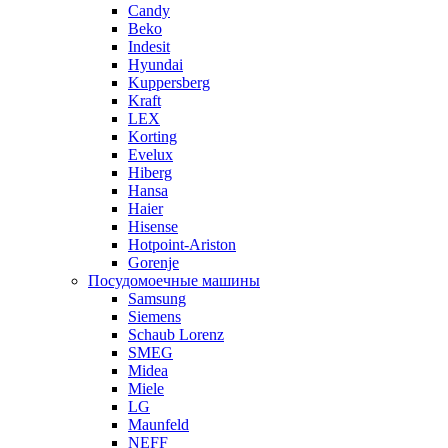
Candy
Beko
Indesit
Hyundai
Kuppersberg
Kraft
LEX
Korting
Evelux
Hiberg
Hansa
Haier
Hisense
Hotpoint-Ariston
Gorenje
Посудомоечные машины
Samsung
Siemens
Schaub Lorenz
SMEG
Midea
Miele
LG
Maunfeld
NEFF