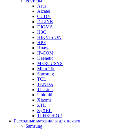
Роутеры
Asus
Alcatel
CUDY
D-LINK
DIGMA
H3C
HIKVISION
HPE
Huawei
IP-COM
Keenetic
MERCUSYS
MikroTik
Samsung
TCL
TENDA
TP-Link
Ubiquiti
Xiaomi
ZTE
ZyXEL
ТРИКОЛОР
Расходные материалы для печати
Samsung