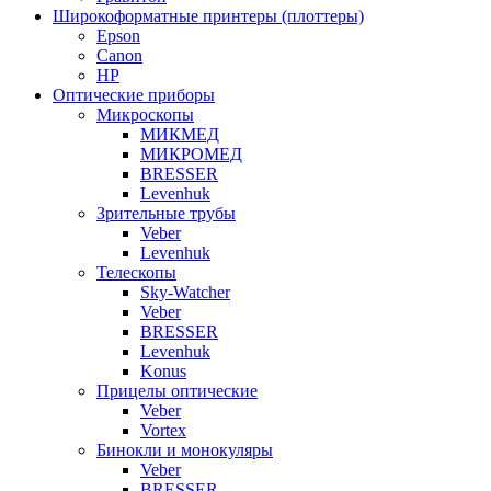
Широкоформатные принтеры (плоттеры)
Epson
Canon
HP
Оптические приборы
Микроскопы
МИКМЕД
МИКРОМЕД
BRESSER
Levenhuk
Зрительные трубы
Veber
Levenhuk
Телескопы
Sky-Watcher
Veber
BRESSER
Levenhuk
Konus
Прицелы оптические
Veber
Vortex
Бинокли и монокуляры
Veber
BRESSER