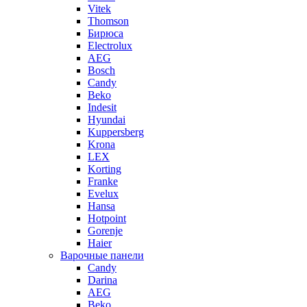
Vitek
Thomson
Бирюса
Electrolux
AEG
Bosch
Candy
Beko
Indesit
Hyundai
Kuppersberg
Krona
LEX
Korting
Franke
Evelux
Hansa
Hotpoint
Gorenje
Haier
Варочные панели
Candy
Darina
AEG
Beko