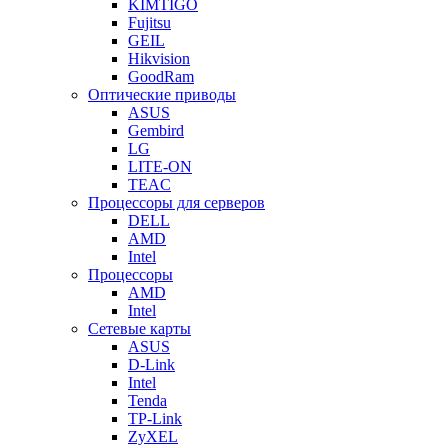
KIMTIGO
Fujitsu
GEIL
Hikvision
GoodRam
Оптические приводы
ASUS
Gembird
LG
LITE-ON
TEAC
Процессоры для серверов
DELL
AMD
Intel
Процессоры
AMD
Intel
Сетевые карты
ASUS
D-Link
Intel
Tenda
TP-Link
ZyXEL