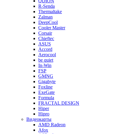
QDION
R-Senda
Thermaltake
Zalman
DeepCool
Cooler Master
Corsair
Chieftec
ASUS
Accord
Aerocool
be quiet
In-Win
FSP
GMNG
Gigabyte
Foxline
ExeGate
Formula
FRACTAL DESIGN
Hiper
Hipro
Видеокарты
AMD Radeon
Afox