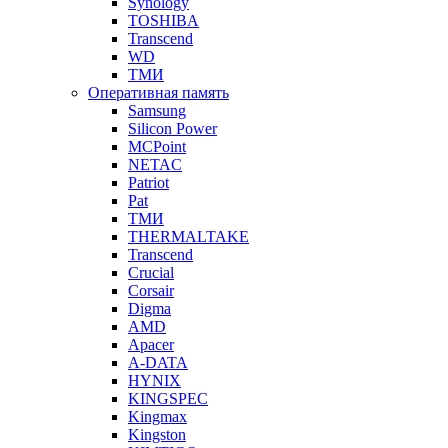
Synology
TOSHIBA
Transcend
WD
ТМИ
Оперативная память
Samsung
Silicon Power
MCPoint
NETAC
Patriot
Pat
ТМИ
THERMALTAKE
Transcend
Crucial
Corsair
Digma
AMD
Apacer
A-DATA
HYNIX
KINGSPEC
Kingmax
Kingston