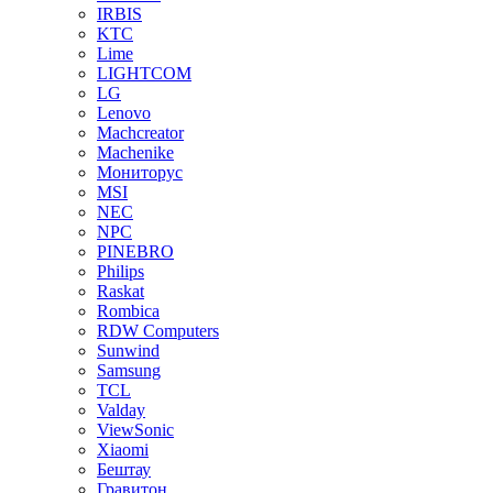
IRBIS
KTC
Lime
LIGHTCOM
LG
Lenovo
Machcreator
Machenike
Мониторус
MSI
NEC
NPC
PINEBRO
Philips
Raskat
Rombica
RDW Computers
Sunwind
Samsung
TCL
Valday
ViewSonic
Xiaomi
Бештау
Гравитон