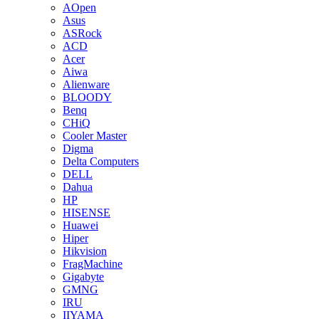
AOpen
Asus
ASRock
ACD
Acer
Aiwa
Alienware
BLOODY
Benq
CHiQ
Cooler Master
Digma
Delta Computers
DELL
Dahua
HP
HISENSE
Huawei
Hiper
Hikvision
FragMachine
Gigabyte
GMNG
IRU
IIYAMA