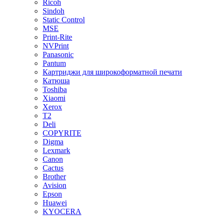
Ricoh
Sindoh
Static Control
MSE
Print-Rite
NVPrint
Panasonic
Pantum
Картриджи для широкоформатной печати
Катюша
Toshiba
Xiaomi
Xerox
T2
Deli
COPYRITE
Digma
Lexmark
Canon
Cactus
Brother
Avision
Epson
Huawei
KYOCERA