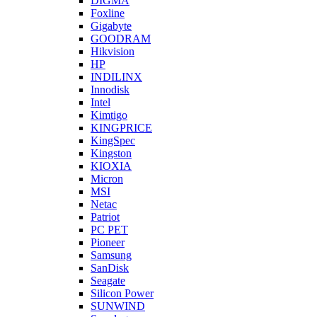
DIGMA
Foxline
Gigabyte
GOODRAM
Hikvision
HP
INDILINX
Innodisk
Intel
Kimtigo
KINGPRICE
KingSpec
Kingston
KIOXIA
Micron
MSI
Netac
Patriot
PC PET
Pioneer
Samsung
SanDisk
Seagate
Silicon Power
SUNWIND