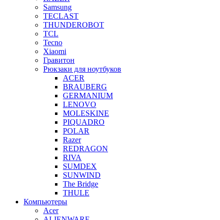
Samsung
TECLAST
THUNDEROBOT
TCL
Tecno
Xiaomi
Гравитон
Рюкзаки для ноутбуков
ACER
BRAUBERG
GERMANIUM
LENOVO
MOLESKINE
PIQUADRO
POLAR
Razer
REDRAGON
RIVA
SUMDEX
SUNWIND
The Bridge
THULE
Компьютеры
Acer
ALIENWARE