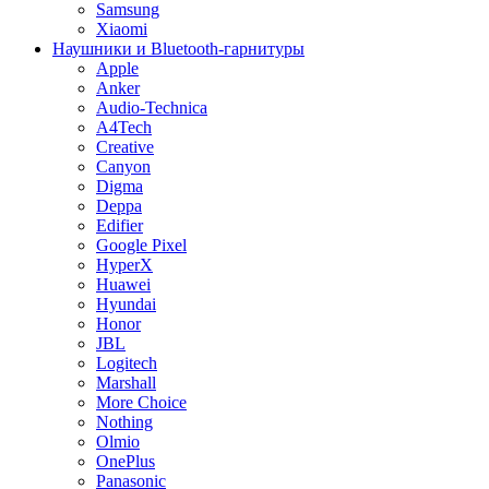
Samsung
Xiaomi
Наушники и Bluetooth-гарнитуры
Apple
Anker
Audio-Technica
A4Tech
Creative
Canyon
Digma
Deppa
Edifier
Google Pixel
HyperX
Huawei
Hyundai
Honor
JBL
Logitech
Marshall
More Choice
Nothing
Olmio
OnePlus
Panasonic