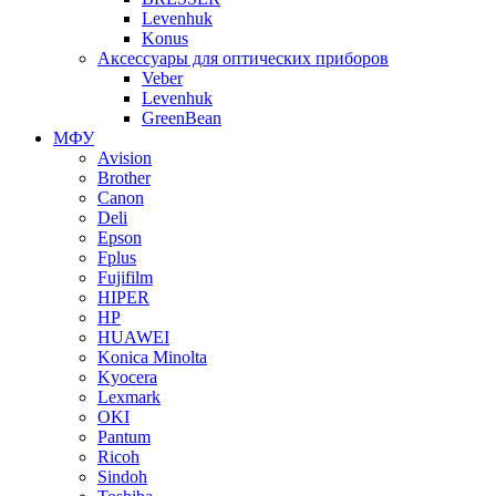
Levenhuk
Konus
Аксессуары для оптических приборов
Veber
Levenhuk
GreenBean
МФУ
Avision
Brother
Canon
Deli
Epson
Fplus
Fujifilm
HIPER
HP
HUAWEI
Konica Minolta
Kyocera
Lexmark
OKI
Pantum
Ricoh
Sindoh