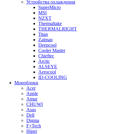
Устройства охлаждения
SuperMicro
MSI
NZXT
Thermaltake
THERMALRIGHT
Titan
Zalman
Deepcool
Cooler Master
Chieftec
Arctic
ALSEYE
Aerocool
ID-COOLING
Моноблоки
Acer
Apple
Amur
CHUWI
Asus
Dell
Digma
F+Tech
Hiper