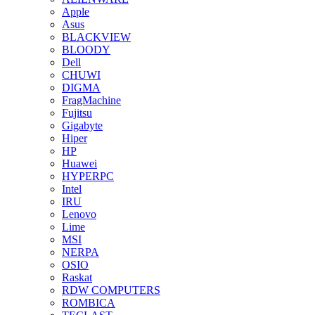
Apple
Asus
BLACKVIEW
BLOODY
Dell
CHUWI
DIGMA
FragMachine
Fujitsu
Gigabyte
Hiper
HP
Huawei
HYPERPC
Intel
IRU
Lenovo
Lime
MSI
NERPA
OSIO
Raskat
RDW COMPUTERS
ROMBICA