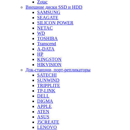
Zotac
Внешние диски SSD и HDD
SAMSUNG
SEAGATE
SILICON POWER
NETAC
WD
TOSHIBA
Transcend
A-DATA
HP
KINGSTON
HIKVISION
Док-станции, порт-репликаторы
SATECHI
SUNWIND
TRIPPLITE
TP-LINK
DELL
DIGMA
APPLE
ATEN
ASUS
J5CREATE
LENOVO