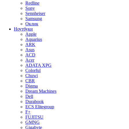
Redline
Sony
Sennheiser
Samsung
Оклик
Ноутбуки
Apple
Aquarius
ARK
Asus
ACD
Acer
ADATA XPG
Colorful
Chuwi
CBR
Digma
Dream Machines
Dell
Durabook
ECS Elitegroup
F+
FUJITSU
GMNG
Gigabyte