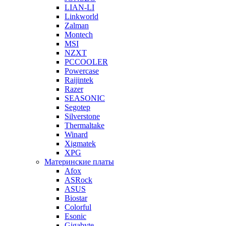
LIAN-LI
Linkworld
Zalman
Montech
MSI
NZXT
PCCOOLER
Powercase
Raijintek
Razer
SEASONIC
Segotep
Silverstone
Thermaltake
Winard
Xigmatek
XPG
Материнские платы
Afox
ASRock
ASUS
Biostar
Colorful
Esonic
Gigabyte