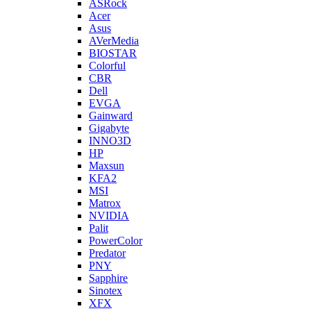
ASRock
Acer
Asus
AVerMedia
BIOSTAR
Colorful
CBR
Dell
EVGA
Gainward
Gigabyte
INNO3D
HP
Maxsun
KFA2
MSI
Matrox
NVIDIA
Palit
PowerColor
Predator
PNY
Sapphire
Sinotex
XFX