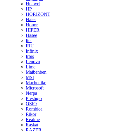
Huawei
HP
HORIZONT
Haier
Honor
HIPER
Hasee
Itel
IRU
Infinix
Irbis
Lenovo
Lime
Maibenben
MSI
Machenike
Microsoft
Nerpa
Prestigio
OSIO
Rombica
Rikor
Realme
Raskat
RAZER