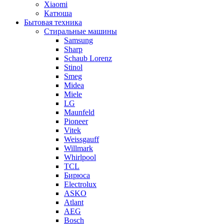
Xiaomi
Катюша
Бытовая техника
Стиральные машины
Samsung
Sharp
Schaub Lorenz
Stinol
Smeg
Midea
Miele
LG
Maunfeld
Pioneer
Vitek
Weissgauff
Willmark
Whirlpool
TCL
Бирюса
Electrolux
ASKO
Atlant
AEG
Bosch