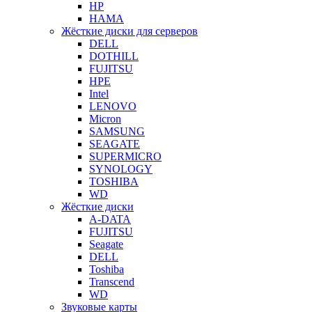
HP
HAMA
Жёсткие диски для серверов
DELL
DOTHILL
FUJITSU
HPE
Intel
LENOVO
Micron
SAMSUNG
SEAGATE
SUPERMICRO
SYNOLOGY
TOSHIBA
WD
Жёсткие диски
A-DATA
FUJITSU
Seagate
DELL
Toshiba
Transcend
WD
Звуковые карты