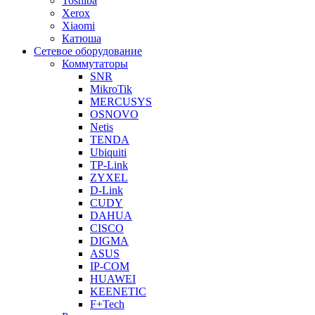
Toshiba
Xerox
Xiaomi
Катюша
Сетевое оборудование
Коммутаторы
SNR
MikroTik
MERCUSYS
OSNOVO
Netis
TENDA
Ubiquiti
TP-Link
ZYXEL
D-Link
CUDY
DAHUA
CISCO
DIGMA
ASUS
IP-COM
HUAWEI
KEENETIC
F+Tech