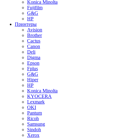
Konica Minolta
Fujifilm
G&G
HP
Принтеры
Avision
Brother
Cactus
Canon
Deli
Digma
Epson
Fplus
G&G
Hiper
HP
Konica Minolta
KYOCERA
Lexmark
OKI
Pantum
Ricoh
Samsung
Sindoh
Xerox