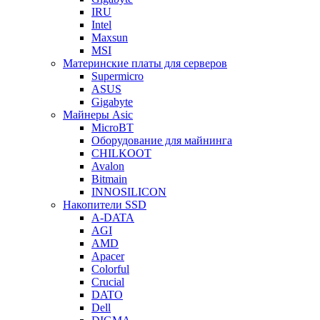
IRU
Intel
Maxsun
MSI
Материнские платы для серверов
Supermicro
ASUS
Gigabyte
Майнеры Asic
MicroBT
Оборудование для майнинга
CHILKOOT
Avalon
Bitmain
INNOSILICON
Накопители SSD
A-DATA
AGI
AMD
Apacer
Colorful
Crucial
DATO
Dell