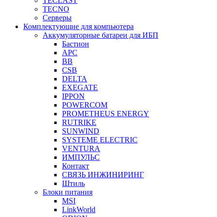
TECLAST
TECNO
Серверы
Комплектующие для компьютера
Аккумуляторные батареи для ИБП
Бастион
APC
BB
CSB
DELTA
EXEGATE
IPPON
POWERCOM
PROMETHEUS ENERGY
RUTRIKE
SUNWIND
SYSTEME ELECTRIC
VENTURA
ИМПУЛЬС
Контакт
СВЯЗЬ ИНЖИНИРИНГ
Штиль
Блоки питания
MSI
LinkWorld