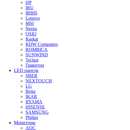
HP
IRU
IRBIS
Lenovo
MSI
Nerpa
OSIO
Raskat
RDW Computers
ROMBICA
SUNWIND
Teclast
Гравитон
LED панели
SBER
NEXTOUCH
LG
Benq
IKAR
IIYAMA
HISENSE
SAMSUNG
Philips
Мониторы
AOC