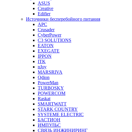
ASUS
Creative
Edifier
Источники бесперебойного питания
APC
Crusader
CyberPower
C3 SOLUTIONS
EATON
EXEGATE
IPPON
ITK
nJoy
MARSRIVA
Qdion
PowerMan
TURBOSKY
POWERCOM
Raskat
SMARTWATT
STARK COUNTRY
SYSTEME ELECTRIC
БАСТИОН
ИМПУЛЬС
СВЯЗЬ ИНЖИНИРИНГ