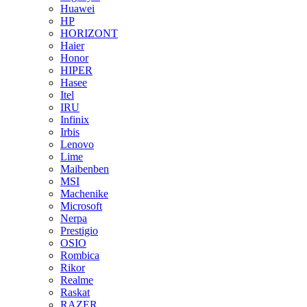
Huawei
HP
HORIZONT
Haier
Honor
HIPER
Hasee
Itel
IRU
Infinix
Irbis
Lenovo
Lime
Maibenben
MSI
Machenike
Microsoft
Nerpa
Prestigio
OSIO
Rombica
Rikor
Realme
Raskat
RAZER