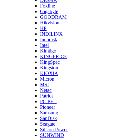
DIGMA
Foxline
Gigabyte
GOODRAM
Hikvision
HP
INDILINX
Innodisk
Intel
Kimtigo
KINGPRICE
KingSpec
Kingston
KIOXIA
Micron
MSI
Netac
Patriot
PC PET
Pioneer
Samsung
SanDisk
Seagate
Silicon Power
SUNWIND