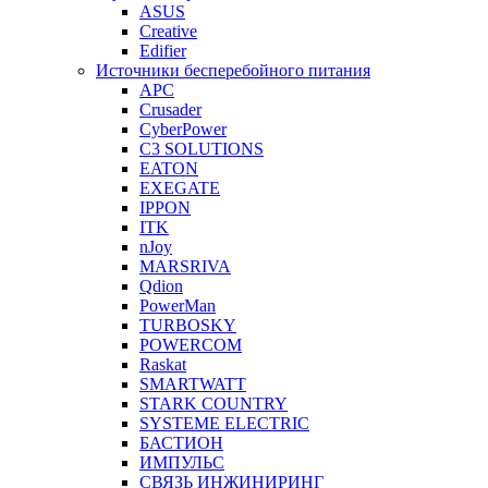
ASUS
Creative
Edifier
Источники бесперебойного питания
APC
Crusader
CyberPower
C3 SOLUTIONS
EATON
EXEGATE
IPPON
ITK
nJoy
MARSRIVA
Qdion
PowerMan
TURBOSKY
POWERCOM
Raskat
SMARTWATT
STARK COUNTRY
SYSTEME ELECTRIC
БАСТИОН
ИМПУЛЬС
СВЯЗЬ ИНЖИНИРИНГ