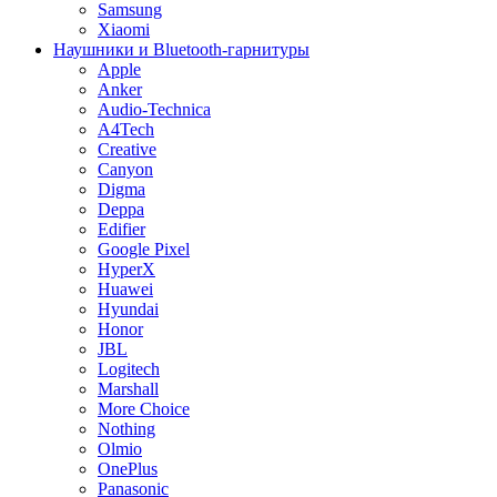
Samsung
Xiaomi
Наушники и Bluetooth-гарнитуры
Apple
Anker
Audio-Technica
A4Tech
Creative
Canyon
Digma
Deppa
Edifier
Google Pixel
HyperX
Huawei
Hyundai
Honor
JBL
Logitech
Marshall
More Choice
Nothing
Olmio
OnePlus
Panasonic