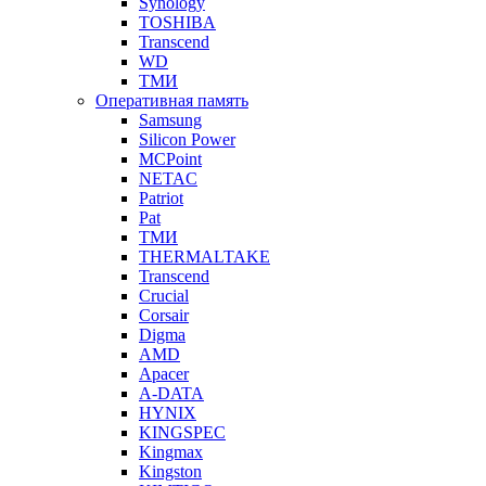
Synology
TOSHIBA
Transcend
WD
ТМИ
Оперативная память
Samsung
Silicon Power
MCPoint
NETAC
Patriot
Pat
ТМИ
THERMALTAKE
Transcend
Crucial
Corsair
Digma
AMD
Apacer
A-DATA
HYNIX
KINGSPEC
Kingmax
Kingston