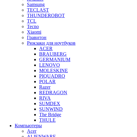
Samsung
TECLAST
THUNDEROBOT
TCL
Tecno
Xiaomi
Гравитон
Рюкзаки для ноутбуков
ACER
BRAUBERG
GERMANIUM
LENOVO
MOLESKINE
PIQUADRO
POLAR
Razer
REDRAGON
RIVA
SUMDEX
SUNWIND
The Bridge
THULE
Компьютеры
Acer
ALIENWARE