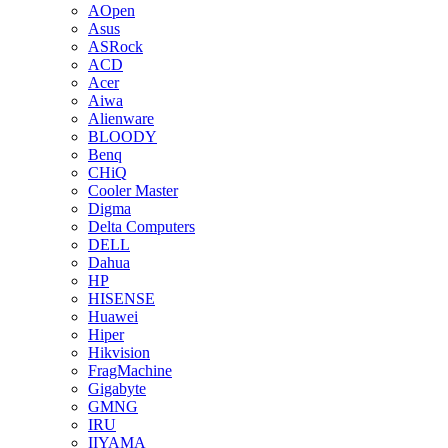
AOpen
Asus
ASRock
ACD
Acer
Aiwa
Alienware
BLOODY
Benq
CHiQ
Cooler Master
Digma
Delta Computers
DELL
Dahua
HP
HISENSE
Huawei
Hiper
Hikvision
FragMachine
Gigabyte
GMNG
IRU
IIYAMA