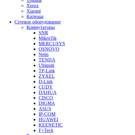
Toshiba
Xerox
Xiaomi
Катюша
Сетевое оборудование
Коммутаторы
SNR
MikroTik
MERCUSYS
OSNOVO
Netis
TENDA
Ubiquiti
TP-Link
ZYXEL
D-Link
CUDY
DAHUA
CISCO
DIGMA
ASUS
IP-COM
HUAWEI
KEENETIC
F+Tech