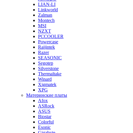
LIAN-LI
Linkworld
Zalman
Montech
MSI
NZXT
PCCOOLER
Powercase
Raijintek
Razer
SEASONIC
Segotep
Silverstone
Thermaltake
Winard
Xigmatek
XPG
Материнские платы
Afox
ASRock
ASUS
Biostar
Colorful
Esonic
Gigabyte