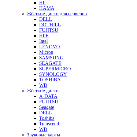
HP
HAMA
Жёсткие диски для серверов
DELL
DOTHILL
FUJITSU
HPE
Intel
LENOVO
Micron
SAMSUNG
SEAGATE
SUPERMICRO
SYNOLOGY
TOSHIBA
WD
Жёсткие диски
A-DATA
FUJITSU
Seagate
DELL
Toshiba
Transcend
WD
Звуковые карты