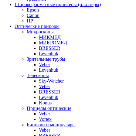
Широкоформатные принтеры (плоттеры)
Epson
Canon
HP
Оптические приборы
Микроскопы
МИКМЕД
МИКРОМЕД
BRESSER
Levenhuk
Зрительные трубы
Veber
Levenhuk
Телескопы
Sky-Watcher
Veber
BRESSER
Levenhuk
Konus
Прицелы оптические
Veber
Vortex
Бинокли и монокуляры
Veber
BRESSER