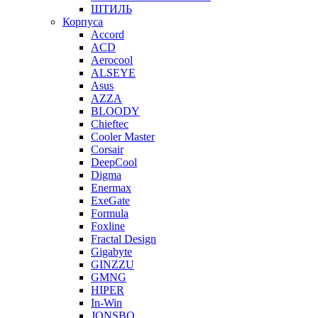
ШТИЛЬ
Корпуса
Accord
ACD
Aerocool
ALSEYE
Asus
AZZA
BLOODY
Chieftec
Cooler Master
Corsair
DeepCool
Digma
Enermax
ExeGate
Formula
Foxline
Fractal Design
Gigabyte
GINZZU
GMNG
HIPER
In-Win
JONSBO