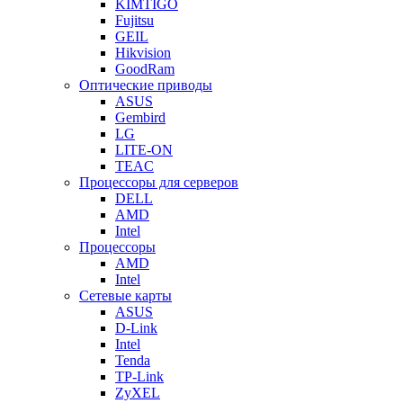
KIMTIGO
Fujitsu
GEIL
Hikvision
GoodRam
Оптические приводы
ASUS
Gembird
LG
LITE-ON
TEAC
Процессоры для серверов
DELL
AMD
Intel
Процессоры
AMD
Intel
Сетевые карты
ASUS
D-Link
Intel
Tenda
TP-Link
ZyXEL