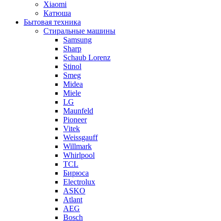
Xiaomi
Катюша
Бытовая техника
Стиральные машины
Samsung
Sharp
Schaub Lorenz
Stinol
Smeg
Midea
Miele
LG
Maunfeld
Pioneer
Vitek
Weissgauff
Willmark
Whirlpool
TCL
Бирюса
Electrolux
ASKO
Atlant
AEG
Bosch