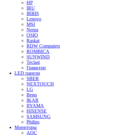
HP
IRU
IRBIS
Lenovo
MSI
Nerpa
OSIO
Raskat
RDW Computers
ROMBICA
SUNWIND
Teclast
Гравитон
LED панели
SBER
NEXTOUCH
LG
Benq
IKAR
IIYAMA
HISENSE
SAMSUNG
Philips
Мониторы
AOC