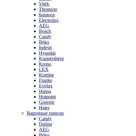
Vitek
Thomson
Бирюса
Electrolux
AEG
Bosch
Candy
Beko
Indesit
Hyundai
Kuppersberg
Krona
LEX
Korting
Franke
Evelux
Hansa
Hotpoint
Gorenje
Haier
Варочные панели
Candy
Darina
AEG
Beko