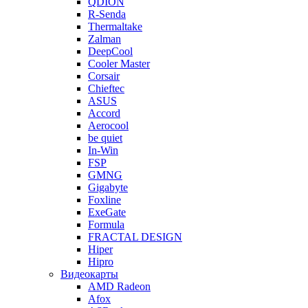
QDION
R-Senda
Thermaltake
Zalman
DeepCool
Cooler Master
Corsair
Chieftec
ASUS
Accord
Aerocool
be quiet
In-Win
FSP
GMNG
Gigabyte
Foxline
ExeGate
Formula
FRACTAL DESIGN
Hiper
Hipro
Видеокарты
AMD Radeon
Afox