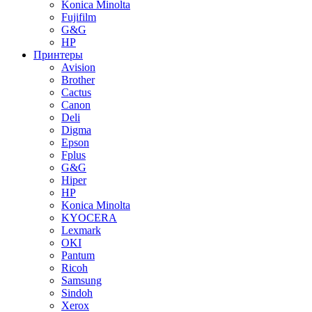
Konica Minolta
Fujifilm
G&G
HP
Принтеры
Avision
Brother
Cactus
Canon
Deli
Digma
Epson
Fplus
G&G
Hiper
HP
Konica Minolta
KYOCERA
Lexmark
OKI
Pantum
Ricoh
Samsung
Sindoh
Xerox