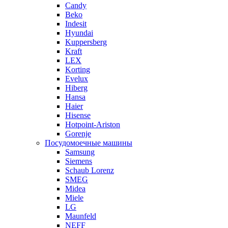
Candy
Beko
Indesit
Hyundai
Kuppersberg
Kraft
LEX
Korting
Evelux
Hiberg
Hansa
Haier
Hisense
Hotpoint-Ariston
Gorenje
Посудомоечные машины
Samsung
Siemens
Schaub Lorenz
SMEG
Midea
Miele
LG
Maunfeld
NEFF