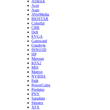
ASRock
Acer
Asus
AVerMedia
BIOSTAR
Colorful
CBR
Dell
EVGA
Gainward
Gigabyte
INNO3D
HP
Maxsun
KFA2
MSI
Matrox
NVIDIA
Palit
PowerColor
Predator
PNY
Sapphire
Sinotex
XFX