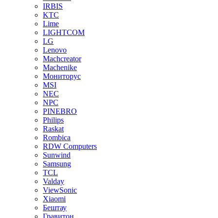
IRBIS
KTC
Lime
LIGHTCOM
LG
Lenovo
Machcreator
Machenike
Мониторус
MSI
NEC
NPC
PINEBRO
Philips
Raskat
Rombica
RDW Computers
Sunwind
Samsung
TCL
Valday
ViewSonic
Xiaomi
Бештау
Гравитон