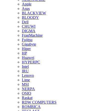
Apple
Asus
BLACKVIEW
BLOODY
Dell
CHUWI
DIGMA
FragMachine
Fujitsu
Gigabyte
Hiper
HP
Huawei
HYPERPC
Intel
IRU
Lenovo
Lime
MSI
NERPA
OSIO
Raskat
RDW COMPUTERS
ROMBICA