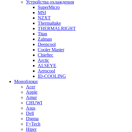
Устройства охлаждения
SuperMicro
MSI
NZXT
Thermaltake
THERMALRIGHT
Titan
Zalman
Deepcool
Cooler Master
Chieftec
Arctic
ALSEYE
Aerocool
ID-COOLING
Моноблоки
Acer
Apple
Amur
CHUWI
Asus
Dell
Digma
F+Tech
Hiper