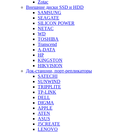
Zotac
Внешние диски SSD и HDD
SAMSUNG
SEAGATE
SILICON POWER
NETAC
WD
TOSHIBA
Transcend
A-DATA
HP
KINGSTON
HIKVISION
Док-станции, порт-репликаторы
SATECHI
SUNWIND
TRIPPLITE
TP-LINK
DELL
DIGMA
APPLE
ATEN
ASUS
J5CREATE
LENOVO