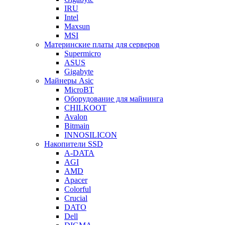
IRU
Intel
Maxsun
MSI
Материнские платы для серверов
Supermicro
ASUS
Gigabyte
Майнеры Asic
MicroBT
Оборудование для майнинга
CHILKOOT
Avalon
Bitmain
INNOSILICON
Накопители SSD
A-DATA
AGI
AMD
Apacer
Colorful
Crucial
DATO
Dell