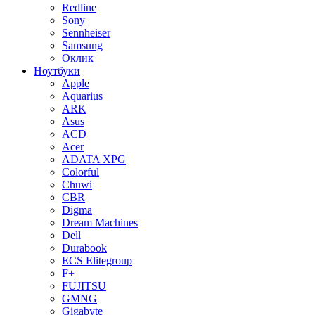
Redline
Sony
Sennheiser
Samsung
Оклик
Ноутбуки
Apple
Aquarius
ARK
Asus
ACD
Acer
ADATA XPG
Colorful
Chuwi
CBR
Digma
Dream Machines
Dell
Durabook
ECS Elitegroup
F+
FUJITSU
GMNG
Gigabyte