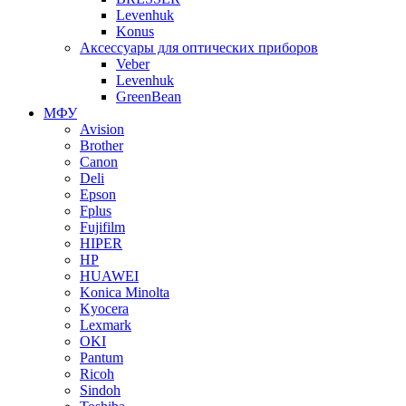
Levenhuk
Konus
Аксессуары для оптических приборов
Veber
Levenhuk
GreenBean
МФУ
Avision
Brother
Canon
Deli
Epson
Fplus
Fujifilm
HIPER
HP
HUAWEI
Konica Minolta
Kyocera
Lexmark
OKI
Pantum
Ricoh
Sindoh