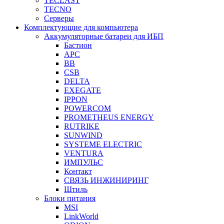
TECLAST
TECNO
Серверы
Комплектующие для компьютера
Аккумуляторные батареи для ИБП
Бастион
APC
BB
CSB
DELTA
EXEGATE
IPPON
POWERCOM
PROMETHEUS ENERGY
RUTRIKE
SUNWIND
SYSTEME ELECTRIC
VENTURA
ИМПУЛЬС
Контакт
СВЯЗЬ ИНЖИНИРИНГ
Штиль
Блоки питания
MSI
LinkWorld