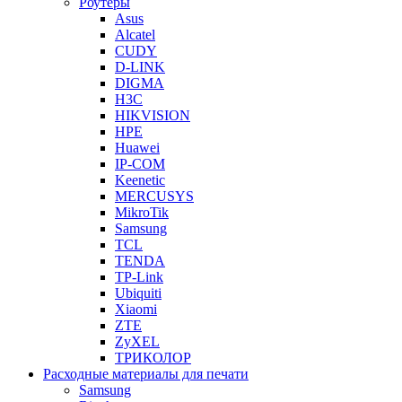
Роутеры
Asus
Alcatel
CUDY
D-LINK
DIGMA
H3C
HIKVISION
HPE
Huawei
IP-COM
Keenetic
MERCUSYS
MikroTik
Samsung
TCL
TENDA
TP-Link
Ubiquiti
Xiaomi
ZTE
ZyXEL
ТРИКОЛОР
Расходные материалы для печати
Samsung